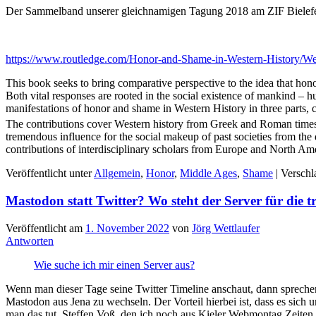
Der Sammelband unserer gleichnamigen Tagung 2018 am ZIF Bielefeld
https://www.routledge.com/Honor-and-Shame-in-Western-History/W
This book seeks to bring comparative perspective to the idea that hon
Both vital responses are rooted in the social existence of mankind – h
manifestations of honor and shame in Western History in three parts,
The contributions cover Western history from Greek and Roman times
tremendous influence for the social makeup of past societies from th
contributions of interdisciplinary scholars from Europe and North Amer
Veröffentlicht unter
Allgemein
,
Honor
,
Middle Ages
,
Shame
|
Verschl
Mastodon statt Twitter? Wo steht der Server für die 
Veröffentlicht am
1. November 2022
von
Jörg Wettlaufer
Antworten
Wie suche ich mir einen Server aus?
Wenn man dieser Tage seine Twitter Timeline anschaut, dann spreche
Mastodon aus Jena zu wechseln. Der Vorteil hierbei ist, dass es sich
man das tut. Steffen Voß, den ich noch aus Kieler Webmontag Zeiten k