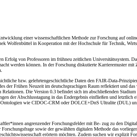
ntwicklung einer wissenschaftlichen Methode zur Forschung auf onlin
hek Wolfenbüttel in Kooperation mit der Hochschule für Technik, Wirts
hen Erfolg von Professoren im frühneu zeitlichen Universitätssystem. Da
macht werden können. In der Forschung diskutierte Karrieremuster mit
n.
hichtliche bzw. gelehrtengeschichtliche Daten den FAIR-Data-Prinzipi
s der Frühen Neuzeit im deutschsprachigen Raum reflektiert und das v
n Relationen. Die Version 0.3 befindet sich im abschließenden Stadium
ungen der Abschlusstagung in das Endergebnis einfließen und letztlich
l-Ontologien wie CIDOC-CRM oder DOLCE+DnS Ultralite (DUL) univers
ftler*innen angrenzender Forschungsfelder mit Be- zug zu den Digita
r Forschungsfrage sowie der gewählten digitalen Methode das vorliege
Geschichtswissenschaft erörtern möchten. Zudem suchen wir explizit Fo