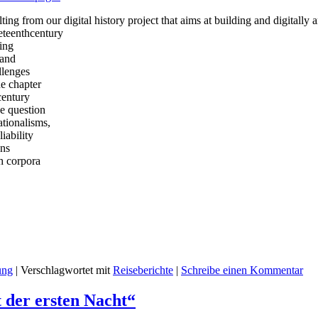
ing from our digital history project that aims at building and digitally
eteenthcentury
ding
 and
llenges
he chapter
century
he question
ationalisms,
liability
ons
h corpora
ung
|
Verschlagwortet mit
Reiseberichte
|
Schreibe einen Kommentar
der ersten Nacht“