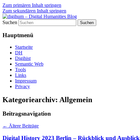
Zum primären Inhalt springen
Zum sekundären Inhalt springen
Suchen
fibri (find&bring) goes digital humanities
digihum – Digital Humanities B
Hauptmenü
Startseite
DH
Digihist
Semantic Web
Tools
Links
Impressum
Privacy
Kategoriearchiv:
Allgemein
Beitragsnavigation
←
Ältere Beiträge
Digital History 2023 Berlin – Rückblick und Ausbli