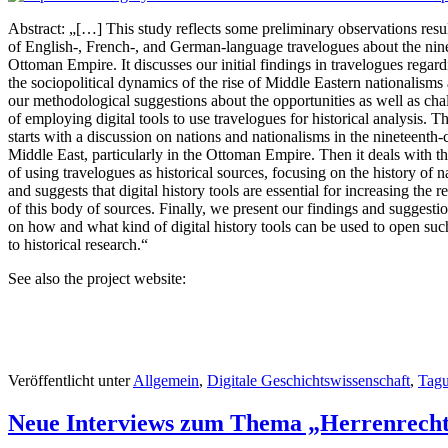
Abstract: „[…] This study reflects some preliminary observations result
of English-, French-, and German-language travelogues about the nin
Ottoman Empire. It discusses our initial findings in travelogues regar
the sociopolitical dynamics of the rise of Middle Eastern nationalisms
our methodological suggestions about the opportunities as well as cha
of employing digital tools to use travelogues for historical analysis. T
starts with a discussion on nations and nationalisms in the nineteenth-
Middle East, particularly in the Ottoman Empire. Then it deals with t
of using travelogues as historical sources, focusing on the history of n
and suggests that digital history tools are essential for increasing the re
of this body of sources. Finally, we present our findings and suggesti
on how and what kind of digital history tools can be used to open suc
to historical research.“
See also the project website:
Veröffentlicht unter
Allgemein
,
Digitale Geschichtswissenschaft
,
Tag
Neue Interviews zum Thema „Herrenrecht 