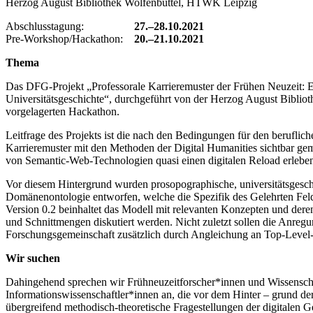
Herzog August Bibliothek Wolfenbüttel, HTWK Leipzig
Abschlusstagung:
27.–28.10.2021
Pre-Workshop/Hackathon:
20.–21.10.2021
T
hema
Das DFG-Projekt „Professorale Karrieremuster der Frühen Neuzeit: E
Universitätsgeschichte“, durchgeführt von der Herzog August Bibliot
vorgelagerten Hackathon.
Leitfrage des Projekts ist die nach den Bedingungen für den beruflic
Karrieremuster mit den Methoden der Digital Humanities sichtbar ge
von Semantic-Web-Technologien quasi einen digitalen Reload erlebe
Vor diesem Hintergrund wurden prosopographische, universitätsgesc
Domänenontologie entworfen, welche die Spezifik des Gelehrten Felde
Version 0.2 beinhaltet das Modell mit relevanten Konzepten und dere
und Schnittmengen diskutiert werden. Nicht zuletzt sollen die Anreg
Forschungsgemeinschaft zusätzlich durch Angleichung an Top-Leve
W
ir suchen
Dahingehend sprechen wir Frühneuzeitforscher*innen und Wissenscha
Informationswissenschaftler*innen an, die vor dem Hinter – grund de
übergreifend methodisch-theoretische Fragestellungen der digitalen 