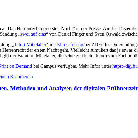
hema „Das Herrenrecht der ersten Nacht“ in der Presse. Am 12. Dezemb
 Sendung „
zwei auf eins
“ von Daniel Finger und Sven Oswald zwischen
ndung „
Tatort Mittelalter
“ mit
Elin Carlsson
bei ZDFinfo. Die Sendungen
s Herrenrecht der ersten Nacht geht. Vielleicht stimuliert das ja etw
gift der Braut im Mittelalter, die seinerzeit leider kaum vom Fachpubl
Print on Demand
bei Campus verfügbar. Mehr Infos unter
https://digih
 einen Kommentar
en, Methoden und Analysen der digitalen Frühneuzeitf