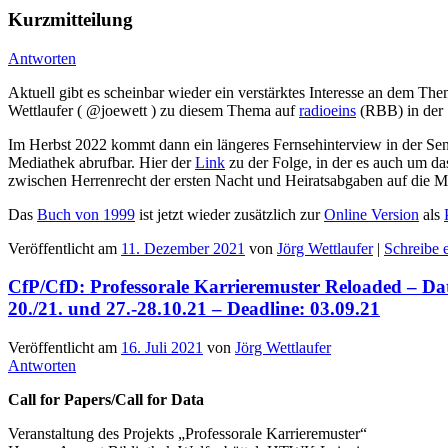
Kurzmitteilung
Antworten
Aktuell gibt es scheinbar wieder ein verstärktes Interesse an dem T
Wettlaufer ( @joewett ) zu diesem Thema auf
radioeins
(RBB) in der
Im Herbst 2022 kommt dann ein längeres Fernsehinterview in der Se
Mediathek abrufbar. Hier der
Link
zu der Folge, in der es auch um da
zwischen Herrenrecht der ersten Nacht und Heiratsabgaben auf die Mit
Das
Buch von 1999
ist jetzt wieder zusätzlich zur
Online Version
als
Veröffentlicht am
11. Dezember 2021
von
Jörg Wettlaufer
|
Schreibe
CfP/CfD: Professorale Karrieremuster Reloaded – Dat
20./21. und 27.-28.10.21 – Deadline: 03.09.21
Veröffentlicht am
16. Juli 2021
von
Jörg Wettlaufer
Antworten
Call for Papers/Call for Data
Veranstaltung des Projekts „Professorale Karrieremuster“