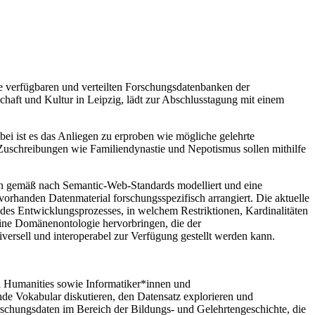
e verfügbaren und verteilten Forschungsdatenbanken der
chaft und Kultur in Leipzig, lädt zur Abschlusstagung mit einem
bei ist es das Anliegen zu erproben wie mögliche gelehrte
 Zuschreibungen wie Familiendynastie und Nepotismus sollen mithilfe
en gemäß nach Semantic-Web-Standards modelliert und eine
orhanden Datenmaterial forschungsspezifisch arrangiert. Die aktuelle
 des Entwicklungsprozesses, in welchem Restriktionen, Kardinalitäten
 eine Domänenontologie hervorbringen, die der
ell und interoperabel zur Verfügung gestellt werden kann.
l Humanities sowie Informatiker*innen und
nde Vokabular diskutieren, den Datensatz explorieren und
rschungsdaten im Bereich der Bildungs- und Gelehrtengeschichte, die