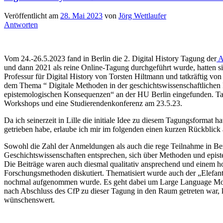
Veröffentlicht am
28. Mai 2023
von
Jörg Wettlaufer
Antworten
Vom 24.-26.5.2023 fand in Berlin die 2. Digital History Tagung der
A
und dann 2021 als reine Online-Tagung durchgeführt wurde, hatten si
Professur für Digital History von Torsten Hiltmann und tatkräftig vo
dem Thema “ Digitale Methoden in der geschichtswissenschaftlichen 
epistemologischen Konsequenzen“ an der HU Berlin eingefunden. T
Workshops und eine Studierendenkonferenz am 23.5.23.
Da ich seinerzeit in Lille die initiale Idee zu diesem Tagungsforma
getrieben habe, erlaube ich mir im folgenden einen kurzen Rückblick 
Sowohl die Zahl der Anmeldungen als auch die rege Teilnahme in Berl
Geschichtswissenschaften entsprechen, sich über Methoden und epis
Die Beiträge waren auch diesmal qualitativ ansprechend und einem ho
Forschungsmethoden diskutiert. Thematisiert wurde auch der „Elefa
nochmal aufgenommen wurde. Es geht dabei um Large Language Model
nach Abschluss des CfP zu dieser Tagung in den Raum getreten war, k
wünschenswert.