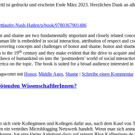
 ist gedruckt und erscheint Ende März 2023. Herzlichen Dank an alle
ettlaufer-Nash-Hatlen/p/book/9780367901486
or and shame are two fundamentally important and closely related conce
uman life is embedded in social interaction, attribution of respect and
 covering concepts and challenges of honor and shame, honor and shame
th
 to the 19
century and they make evident that the drive to acquire a
e dawn of humankind on into the ‘postmodern’ world of social interacti
ica on the topic. The book is suited for a broad audience interested in
agwortet mit
Honor
,
Middle Ages
,
Shame
|
Schreibe einen Kommentar
trötenden WissenschaftlerInnen?
n sich viele Kolleginnen und Kollegen dafür aus, nach dem Kauf von 
 um ein verteiltes Microblogging Netzwerk handelt. Wenn man sich anme
enne, hat eine kleine Anleitung dazu auf seinem Blog Kaffeeringe.de ge