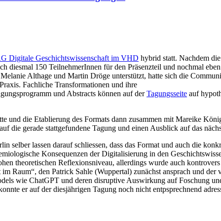
G Digitale Geschichtswissenschaft im VHD
hybrid statt. Nachdem die
ch diesmal 150 TeilnehmerInnen für den Präsenzteil und nochmal eben s
n Melanie Althage und Martin Dröge unterstützt, hatte sich die Communi
Praxis. Fachliche Transformationen und ihre
agungsprogramm und Abstracts können auf der
Tagungsseite
auf hypoth
t hatte und die Etablierung des Formats dann zusammen mit Mareike Kö
auf die gerade stattgefundene Tagung und einen Ausblick auf das nächs
in selber lassen darauf schliessen, dass das Format und auch die konk
temiologische Konsequenzen der Digitalisierung in den Geschichtswis
hen theoretischen Reflexionsniveau, allerdings wurde auch kontrovers
nt im Raum“, den Patrick Sahle (Wuppertal) zunächst ansprach und de
s wie ChatGPT und deren disruptive Auswirkung auf Foschung und Le
onnte er auf der diesjährigen Tagung noch nicht entpsprechnend adress