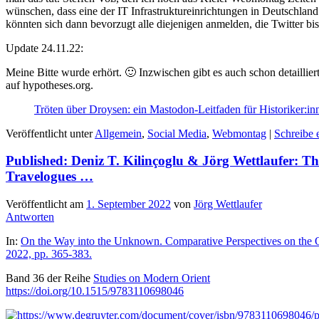
wünschen, dass eine der IT Infrastruktureinrichtungen in Deutschlan
könnten sich dann bevorzugt alle diejenigen anmelden, die Twitter b
Update 24.11.22:
Meine Bitte wurde erhört. 🙂 Inzwischen gibt es auch schon detaillie
auf hypotheses.org.
Tröten über Droysen: ein Mastodon-Leitfaden für Historiker:in
Veröffentlicht unter
Allgemein
,
Social Media
,
Webmontag
|
Schreibe
Published: Deniz T. Kilinçoglu & Jörg Wettlaufer: The
Travelogues …
Veröffentlicht am
1. September 2022
von
Jörg Wettlaufer
Antworten
In:
On the Way into the Unknown. Comparative Perspectives on the O
2022, pp. 365-383.
Band 36 der Reihe
Studies on Modern Orient
https://doi.org/10.1515/9783110698046