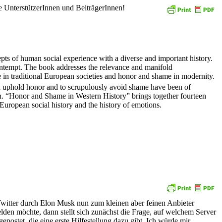
 UnterstützerInnen und BeiträgerInnen!
pts of human social experience with a diverse and important history.
 contempt. The book addresses the relevance and manifold
 in traditional European societies and honor and shame in modernity.
nd uphold honor and to scrupulously avoid shame have been of
on. “Honor and Shame in Western History” brings together fourteen
 European social history and the history of emotions.
Twitter durch Elon Musk nun zum kleinen aber feinen Anbieter
lden möchte, dann stellt sich zunächst die Frage, auf welchem Server
postet, die eine erste Hilfestellung dazu gibt. Ich würde mir