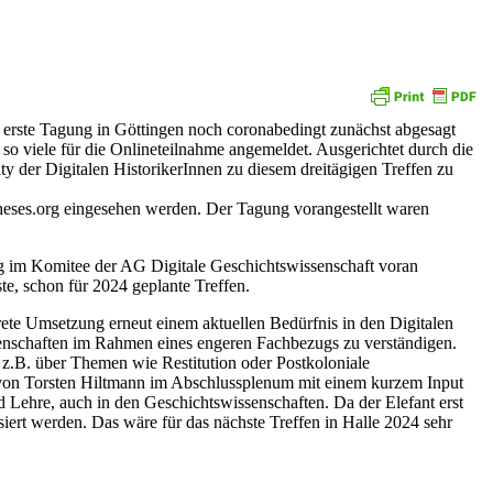
 erste Tagung in Göttingen noch coronabedingt zunächst abgesagt
o viele für die Onlineteilnahme angemeldet. Ausgerichtet durch die
ty der Digitalen HistorikerInnen zu diesem dreitägigen Treffen zu
eses.org eingesehen werden. Der Tagung vorangestellt waren
nig im Komitee der AG Digitale Geschichtswissenschaft voran
te, schon für 2024 geplante Treffen.
rete Umsetzung erneut einem aktuellen Bedürfnis in den Digitalen
senschaften im Rahmen eines engeren Fachbezugs zu verständigen.
 z.B. über Themen wie Restitution oder Postkoloniale
r von Torsten Hiltmann im Abschlussplenum mit einem kurzem Input
hre, auch in den Geschichtswissenschaften. Da der Elefant erst
iert werden. Das wäre für das nächste Treffen in Halle 2024 sehr