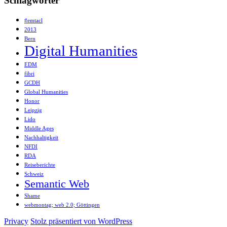
Schlagwörter
#emtacl
2013
Bern
Digital Humanities
EDM
fibri
GCDH
Global Humanities
Honor
Leipzig
Lido
Middle Ages
Nachhaltigkeit
NFDI
RDA
Reiseberichte
Schweiz
Semantic Web
Shame
webmontag; web 2.0; Göttingen
Privacy
Stolz präsentiert von WordPress