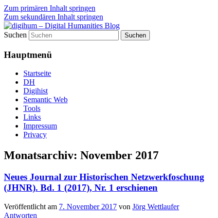
Zum primären Inhalt springen
Zum sekundären Inhalt springen
Suchen
fibri (find&bring) goes digital humanities
digihum – Digital Humanities
Hauptmenü
Blog
Startseite
DH
Digihist
Semantic Web
Tools
Links
Impressum
Privacy
Monatsarchiv:
November 2017
Neues Journal zur Historischen Netzwerkfoschung
(JHNR). Bd. 1 (2017), Nr. 1 erschienen
Veröffentlicht am
7. November 2017
von
Jörg Wettlaufer
Antworten