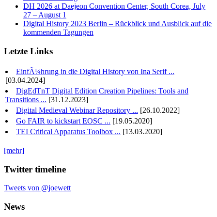
DH 2026 at Daejeon Convention Center, South Corea, July
27 – August 1
Digital History 2023 Berlin – Rückblick und Ausblick auf die
kommenden Tagungen
Letzte Links
EinfÃ¼hrung in die Digital History von Ina Serif ...
[03.04.2024]
DigEdTnT Digital Edition Creation Pipelines: Tools and
Transitions ...
[31.12.2023]
Digital Medieval Webinar Repository ...
[26.10.2022]
Go FAIR to kickstart EOSC ...
[19.05.2020]
TEI Critical Apparatus Toolbox ...
[13.03.2020]
[mehr]
Twitter timeline
Tweets von @joewett
News