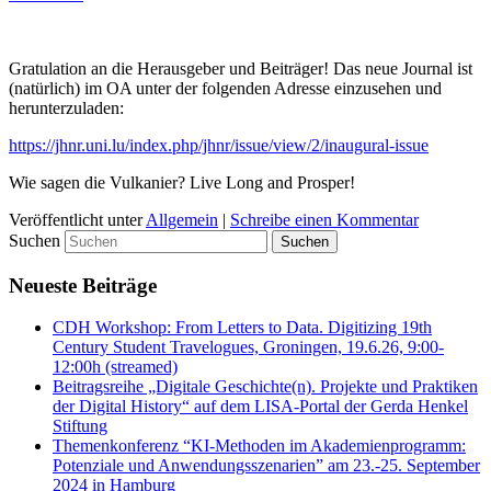
Gratulation an die Herausgeber und Beiträger! Das neue Journal ist
(natürlich) im OA unter der folgenden Adresse einzusehen und
herunterzuladen:
https://jhnr.uni.lu/index.php/jhnr/issue/view/2/inaugural-issue
Wie sagen die Vulkanier? Live Long and Prosper!
Veröffentlicht unter
Allgemein
|
Schreibe einen Kommentar
Suchen
Neueste Beiträge
CDH Workshop: From Letters to Data. Digitizing 19th
Century Student Travelogues, Groningen, 19.6.26, 9:00-
12:00h (streamed)
Beitragsreihe „Digitale Geschichte(n). Projekte und Praktiken
der Digital History“ auf dem LISA-Portal der Gerda Henkel
Stiftung
Themenkonferenz “KI-Methoden im Akademienprogramm:
Potenziale und Anwendungsszenarien” am 23.-25. September
2024 in Hamburg