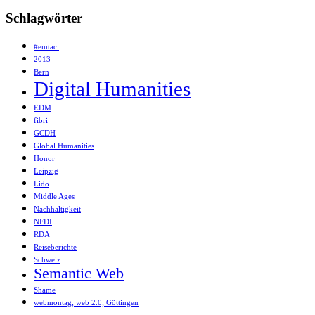
Schlagwörter
#emtacl
2013
Bern
Digital Humanities
EDM
fibri
GCDH
Global Humanities
Honor
Leipzig
Lido
Middle Ages
Nachhaltigkeit
NFDI
RDA
Reiseberichte
Schweiz
Semantic Web
Shame
webmontag; web 2.0; Göttingen