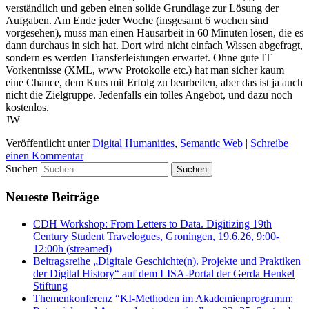
verständlich und geben einen solide Grundlage zur Lösung der
Aufgaben. Am Ende jeder Woche (insgesamt 6 wochen sind
vorgesehen), muss man einen Hausarbeit in 60 Minuten lösen, die es
dann durchaus in sich hat. Dort wird nicht einfach Wissen abgefragt,
sondern es werden Transferleistungen erwartet. Ohne gute IT
Vorkentnisse (XML, www Protokolle etc.) hat man sicher kaum
eine Chance, dem Kurs mit Erfolg zu bearbeiten, aber das ist ja auch
nicht die Zielgruppe. Jedenfalls ein tolles Angebot, und dazu noch
kostenlos.
JW
Veröffentlicht unter
Digital Humanities
,
Semantic Web
|
Schreibe
einen Kommentar
Suchen
Neueste Beiträge
CDH Workshop: From Letters to Data. Digitizing 19th
Century Student Travelogues, Groningen, 19.6.26, 9:00-
12:00h (streamed)
Beitragsreihe „Digitale Geschichte(n). Projekte und Praktiken
der Digital History“ auf dem LISA-Portal der Gerda Henkel
Stiftung
Themenkonferenz “KI-Methoden im Akademienprogramm: