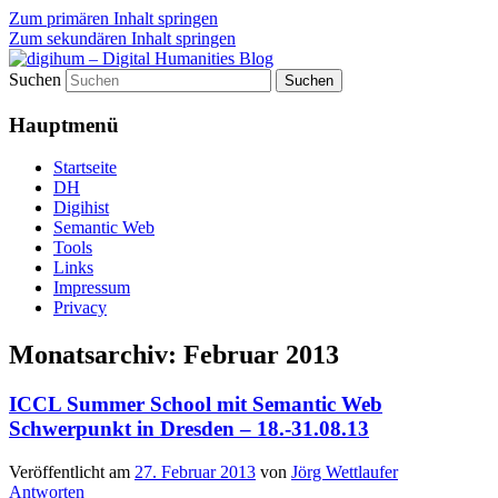
Zum primären Inhalt springen
Zum sekundären Inhalt springen
Suchen
fibri (find&bring) goes digital humanities
digihum – Digital Humanities
Hauptmenü
Blog
Startseite
DH
Digihist
Semantic Web
Tools
Links
Impressum
Privacy
Monatsarchiv:
Februar 2013
ICCL Summer School mit Semantic Web
Schwerpunkt in Dresden – 18.-31.08.13
Veröffentlicht am
27. Februar 2013
von
Jörg Wettlaufer
Antworten