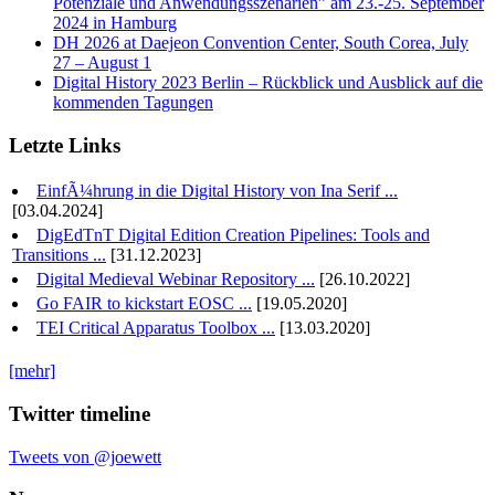
Potenziale und Anwendungsszenarien” am 23.-25. September
2024 in Hamburg
DH 2026 at Daejeon Convention Center, South Corea, July
27 – August 1
Digital History 2023 Berlin – Rückblick und Ausblick auf die
kommenden Tagungen
Letzte Links
EinfÃ¼hrung in die Digital History von Ina Serif ...
[03.04.2024]
DigEdTnT Digital Edition Creation Pipelines: Tools and
Transitions ...
[31.12.2023]
Digital Medieval Webinar Repository ...
[26.10.2022]
Go FAIR to kickstart EOSC ...
[19.05.2020]
TEI Critical Apparatus Toolbox ...
[13.03.2020]
[mehr]
Twitter timeline
Tweets von @joewett