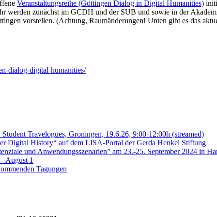
ffene
Veranstaltungsreihe (Göttingen Dialog in Digital Humanities)
init
hr werden zunächst im GCDH und der SUB und sowie in der Akademie de
tingen vorstellen. (Achtung, Raumänderungen! Unten gibt es das aktu
n-dialog-digital-humanities/
 Student Travelogues, Groningen, 19.6.26, 9:00-12:00h (streamed)
der Digital History“ auf dem LISA-Portal der Gerda Henkel Stiftung
nziale und Anwendungsszenarien” am 23.-25. September 2024 in H
 – August 1
ie kommenden Tagungen