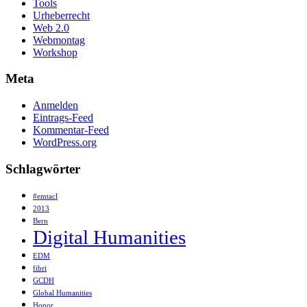
Tools
Urheberrecht
Web 2.0
Webmontag
Workshop
Meta
Anmelden
Eintrags-Feed
Kommentar-Feed
WordPress.org
Schlagwörter
#emtacl
2013
Bern
Digital Humanities
EDM
fibri
GCDH
Global Humanities
Honor