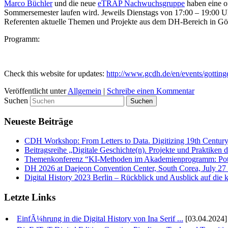
Marco Büchler
und die neue
eTRAP Nachwuchsgruppe
haben eine o
Sommersemester laufen wird. Jeweils Dienstags von 17:00 – 19:00 U
Referenten aktuelle Themen und Projekte aus dem DH-Bereich in Göt
Programm:
Check this website for updates:
http://www.gcdh.de/en/events/gottinge
Veröffentlicht unter
Allgemein
|
Schreibe einen Kommentar
Suchen
Neueste Beiträge
CDH Workshop: From Letters to Data. Digitizing 19th Century
Beitragsreihe „Digitale Geschichte(n). Projekte und Praktiken 
Themenkonferenz “KI-Methoden im Akademienprogramm: Pote
DH 2026 at Daejeon Convention Center, South Corea, July 27
Digital History 2023 Berlin – Rückblick und Ausblick auf d
Letzte Links
EinfÃ¼hrung in die Digital History von Ina Serif ...
[03.04.2024]