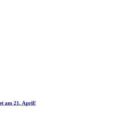
log
t am 21. April!