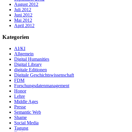
August 2012
Juli 2012
Juni 2012
Mai 2012
April 2012
Kategorien
AI/KI
Allgemein
Digital Humanities
Digital Library
digitale Editionen
Digitale Geschichtswissenschaft
FDM
Forschungsdatenmanagement
Honor
Lehre
Middle Ages
Presse
Semantic Web
Shame
Social Media
Tagung