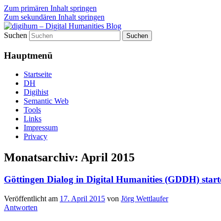
Zum primären Inhalt springen
Zum sekundären Inhalt springen
Suchen
fibri (find&bring) goes digital humanities
digihum – Digital Humanities B
Hauptmenü
Startseite
DH
Digihist
Semantic Web
Tools
Links
Impressum
Privacy
Monatsarchiv:
April 2015
Göttingen Dialog in Digital Humanities (GDDH) starte
Veröffentlicht am
17. April 2015
von
Jörg Wettlaufer
Antworten