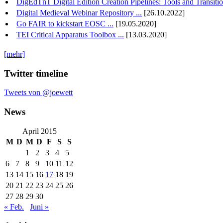
DigEdTnT Digital Edition Creation Pipelines: Tools and Transition
Digital Medieval Webinar Repository ...
[26.10.2022]
Go FAIR to kickstart EOSC ...
[19.05.2020]
TEI Critical Apparatus Toolbox ...
[13.03.2020]
[mehr]
Twitter timeline
Tweets von @joewett
News
April 2015
M
D
M
D
F
S
S
1
2
3
4
5
6
7
8
9
10
11
12
13
14
15
16
17
18
19
20
21
22
23
24
25
26
27
28
29
30
« Feb.
Juni »