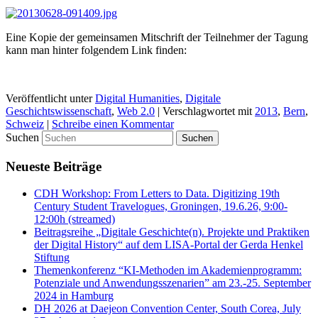
Eine Kopie der gemeinsamen Mitschrift der Teilnehmer der Tagung
kann man hinter folgendem Link finden:
Veröffentlicht unter
Digital Humanities
,
Digitale
Geschichtswissenschaft
,
Web 2.0
|
Verschlagwortet mit
2013
,
Bern
,
Schweiz
|
Schreibe einen Kommentar
Suchen
Neueste Beiträge
CDH Workshop: From Letters to Data. Digitizing 19th
Century Student Travelogues, Groningen, 19.6.26, 9:00-
12:00h (streamed)
Beitragsreihe „Digitale Geschichte(n). Projekte und Praktiken
der Digital History“ auf dem LISA-Portal der Gerda Henkel
Stiftung
Themenkonferenz “KI-Methoden im Akademienprogramm:
Potenziale und Anwendungsszenarien” am 23.-25. September
2024 in Hamburg
DH 2026 at Daejeon Convention Center, South Corea, July