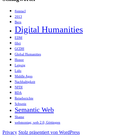
#emtacl
2013
Bern
Digital Humanities
EDM
fibri
GCDH
Global Humanities
Honor
Leipzig
Lido
Middle Ages
Nachhaltigkeit
NFDI
RDA
Reiseberichte
Schweiz
Semantic Web
Shame
webmontag; web 2.0; Göttingen
Privacy
Stolz präsentiert von WordPress