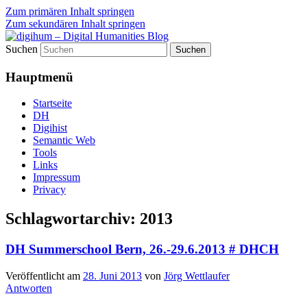
Zum primären Inhalt springen
Zum sekundären Inhalt springen
Suchen
fibri (find&bring) goes digital humanities
digihum – Digital Humanities
Hauptmenü
Blog
Startseite
DH
Digihist
Semantic Web
Tools
Links
Impressum
Privacy
Schlagwortarchiv:
2013
DH Summerschool Bern, 26.-29.6.2013 # DHCH
Veröffentlicht am
28. Juni 2013
von
Jörg Wettlaufer
Antworten