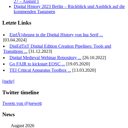
27 – August 1
Digital History 2023 Berlin – Rückblick und Ausblick auf die
kommenden Tagungen
Letzte Links
EinfÃ¼hrung in die Digital History von Ina Serif ...
[03.04.2024]
DigEdTnT Digital Edition Creation Pipelines: Tools and
Transitions ...
[31.12.2023]
Digital Medieval Webinar Repository ...
[26.10.2022]
Go FAIR to kickstart EOSC ...
[19.05.2020]
TEI Critical Apparatus Toolbox ...
[13.03.2020]
[mehr]
Twitter timeline
Tweets von @joewett
News
August 2026