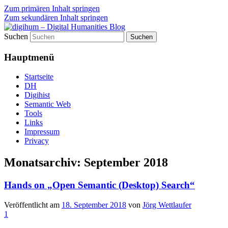
Zum primären Inhalt springen
Zum sekundären Inhalt springen
Suchen
fibri (find&bring) goes digital humanities
digihum – Digital Humanities
Hauptmenü
Blog
Startseite
DH
Digihist
Semantic Web
Tools
Links
Impressum
Privacy
Monatsarchiv:
September 2018
Hands on „Open Semantic (Desktop) Search“
Veröffentlicht am
18. September 2018
von
Jörg Wettlaufer
1