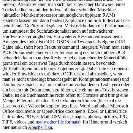
Seiten). Alternativ kann man sich, bei schwacher Hardware, eines
Tricks bedienen und den Index auf einer schnellen Maschine
(aktueller Mehrkernprozessor mit möglichst üppigem RAM)
erstellen lassen und dann beides (Appliance und Solr-Index) auf das
betreffende Gerät zurückspielen. Meist reicht dann die Performance,
um zumindest die Suchfunktionalität auch auf schwächerer
Hardware zu ermöglichen. Ein weiterer Ressourcenfresser beim
Anlegen des Index ist OCR. OSDS hat Tesseract als eigene OCR
Egine inkl. (hört hört) Frakturerkennung! integriert. Wenn man seine
PDF Dokumente aber vor der Indexierung erst noch mit der OCR
behandelt, kann man den Rechner bei entsprechender Materialfülle
gerne mal ein oder zwei Tage durchrödeln lassen, bevor sich
(hoffentlich) ein brauchbares Ergebnis zeigt. Daher rate ich (ebenso
wie der Entwickler es tut) dazu, OCR erst mal abzustellen, wenn
man es nicht unbedingt braucht (geht im Konfigurationsmenue) und
den Index zunächst mal nur mit schon vorhandenen Textlayern oder
am besten mit Dokumenten zu füttern, die eh nur aus Text bestehen.
Dabei ist die Suchmaschine recht offen für Formate und bringt eine
Menge Filter mit, die den Text extrahieren können (hier mal die
Liste von der Webseite kopiert: text files, Word and other Microsoft
Office documents or OpenOffice documents, Excel or LibreOffice
Calc tables, PDF, E-Mail, CSV, doc, images, photos, pictures, JPG,
TIFF, videos and
many other file formats
). Im Hintergrund werkelt
hier natürlich
Apache Tika
.