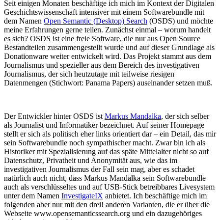
Seit einigen Monaten beschäftige ich mich im Kontext der Digitalen
Geschichtswissenschaft intensiver mit einem Softwarebundle mit
dem Namen
Open Semantic (Desktop) Search
(OSDS) und möchte
meine Erfahrungen gerne teilen. Zunächst einmal – worum handelt
es sich? OSDS ist eine freie Software, die nur aus Open Source
Bestandteilen zusammengestellt wurde und auf dieser Grundlage als
Donationware weiter entwickelt wird. Das Projekt stammt aus dem
Journalismus und spezieller aus dem Bereich des investigativen
Journalismus, der sich heutzutage mit teilweise riesigen
Datenmengen (Stichwort: Panama Papers) auseinander setzen muß.
Der Entwickler hinter OSDS ist
Markus Mandalka
, der sich selber
als Journalist und Informatiker bezeichnet. Auf seiner Homepage
stellt er sich als politisch eher links orientiert dar – ein Detail, das mir
sein Softwarebundle noch sympathischer macht. Zwar bin ich als
Historiker mit Spezialisierung auf das späte Mittelalter nicht so auf
Datenschutz, Privatheit und Anonymität aus, wie das im
investigativen Journalismus der Fall sein mag, aber es schadet
natürlich auch nicht, dass Markus Mandalka sein Softwarebundle
auch als verschlüsseltes und auf USB-Stick betreibbares Livesystem
unter dem Namen
InvestigateIX
anbietet. Ich beschäftige mich im
folgenden aber nur mit den drei! anderen Varianten, die er über die
Webseite www.opensemanticssearch.org und ein dazugehöriges