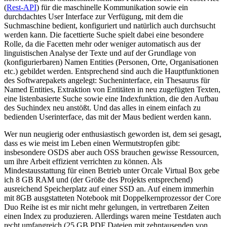
(
Rest-API
) für die maschinelle Kommunikation sowie ein
durchdachtes User Interface zur Verfügung, mit dem die
Suchmaschine bedient, konfiguriert und natürlich auch durchsucht
werden kann. Die facettierte Suche spielt dabei eine besondere
Rolle, da die Facetten mehr oder weniger automatisch aus der
linguistischen Analyse der Texte und auf der Grundlage von
(konfigurierbaren) Namen Entities (Personen, Orte, Organisationen
etc.) gebildet werden. Entsprechend sind auch die Hauptfunktionen
des Softwarepakets angelegt: Sucheninterface, ein Thesaurus für
Named Entities, Extraktion von Entitäten in neu zugefügten Texten,
eine listenbasierte Suche sowie eine Indexfunktion, die den Aufbau
des Suchindex neu anstößt. Und das alles in einem einfach zu
bedienden Userinterface, das mit der Maus bedient werden kann.
Wer nun neugierig oder enthusiastisch geworden ist, dem sei gesagt,
dass es wie meist im Leben einen Wermutstropfen gibt:
insbesondere OSDS aber auch OSS brauchen gewisse Ressourcen,
um ihre Arbeit effizient verrichten zu können. Als
Mindestausstattung für einen Betrieb unter Orcale Virtual Box gebe
ich 8 GB RAM und (der Größe des Projekts entsprechend)
ausreichend Speicherplatz auf einer SSD an. Auf einem immerhin
mit 8GB ausgstatteten Notebook mit Doppelkernprozessor der Core
Duo Reihe ist es mir nicht mehr gelungen, in vertretbaren Zeiten
einen Index zu produzieren. Allerdings waren meine Testdaten auch
recht umfangreich (25 GB PDF Dateien mit zehntausenden von