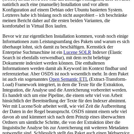
natürlich auch eine (manuelle) Installation und vor allem
Konfiguration auf einem Debian oder Ubuntu basierten System.
Letzteres habe ich bislang noch nicht ausprobiert – ich beschränke
meinen Bericht daher auf die ersten beiden Varianten, die
komfortabel in Virtual Box laufen.
Bevor wir zur eigentlichen Installation kommen, vorab noch einige
Informationen zum Leistungsumfang des Pakets und warum es sich
überhaupt lohnt, sich damit zu beschäftigen. Kernstück der
Enterprise Suchmaschine ist ein
Lucene SOLR
Indexer (Elastic
Search ist ebenfalls verwendbar), mit dem recht beliebige
Dokumente indexiert werden können. Die enthaltenen
Informationen werden damit als Keyword im Kontext findbar und
referenzierbar. Aber OSDS ist noch wesentlich mehr. In dem Paket
ist auch ein sogenanntes
Open Semantic ETL
(Extract-Transform-
Load) Framework integriert, in dem die Texte für die Extraktion,
Integration, die Analyse und die Anreicherung vorbereitet werden.
Es handelt sich um eine Pipeline, die einem sehr viel von Arbeit
hinsichtlich der Bereitstellung der Texte für den Indexer abnimmt.
Wer mit Lucene/Solr arbeitet weiß, wie viel Zeit die Aufbereitung
der Daten in der Regel beansprucht. OSDS nimmt einem sehr viel
davon ab und kümmert sich nach dem Prinzip eines überwachten
Ordners um sämtliche Schritte, die von der Extraktion über die
linguistische Analyse bis zur Anreicherung mit weiteren Metadaten
notwendig sind. Schliesslich stellt das Paket auch einen Webservice