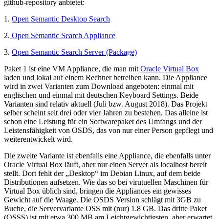
github-repository anbietet:
1.
Open Semantic Desktop Search
2.
Open Semantic Search Appliance
3.
Open Semantic Search Server (Package)
Paket 1 ist eine VM Appliance, die man mit
Oracle Virtual Box
laden und lokal auf einem Rechner betreiben kann. Die Appliance
wird in zwei Varianten zum Download angeboten: einmal mit
englischen und einmal mit deutschen Keyboard Settings. Beide
Varianten sind relativ aktuell (Juli bzw. August 2018). Das Projekt
selber scheint seit drei oder vier Jahren zu bestehen. Das alleine ist
schon eine Leistung für ein Softwarepaket des Umfangs und der
Leistensfähigkeit von OSDS, das von nur einer Person gepflegt und
weiterentwickelt wird.
Die zweite Variante ist ebenfalls eine Appliance, die ebenfalls unter
Oracle Virtual Box läuft, aber nur einen Server als localhost bereit
stellt. Dort fehlt der „Desktop“ im Debian Linux, auf dem beide
Distributionen aufsetzen. Wie das so bei virutuellen Maschinen für
Virtual Box üblich sind, bringen die Appliances ein gewisses
Gewicht auf die Waage. Die OSDS Version schlägt mit 3GB zu
Buche, die Servervariante OSS mit (nur) 1.8 GB. Das dritte Paket
(OSSS) ist mit etwa 300 MB am Leichtgewichtigsten, aber erwartet