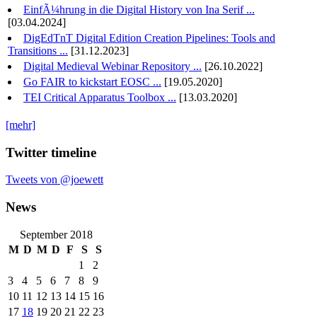
EinfÃ¼hrung in die Digital History von Ina Serif ...
[03.04.2024]
DigEdTnT Digital Edition Creation Pipelines: Tools and
Transitions ...
[31.12.2023]
Digital Medieval Webinar Repository ...
[26.10.2022]
Go FAIR to kickstart EOSC ...
[19.05.2020]
TEI Critical Apparatus Toolbox ...
[13.03.2020]
[mehr]
Twitter timeline
Tweets von @joewett
News
September 2018
M
D
M
D
F
S
S
1
2
3
4
5
6
7
8
9
10
11
12
13
14
15
16
17
18
19
20
21
22
23