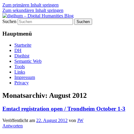
Zum primären Inhalt springen
Zum sekundären Inhalt springen
Suchen
fibri (find&bring) goes digital humanities
digihum – Digital Humanities
Hauptmenü
Blog
Startseite
DH
Digihist
Semantic Web
Tools
Links
Impressum
Privacy
Monatsarchiv:
August 2012
Emtacl registration open / Trondheim October 1-3
Veröffentlicht am
22. August 2012
von
JW
Antworten