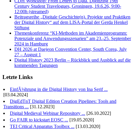
CDH Workshop: From Letters to Data. Digitizing 19th
Century Student Travelogues, Groningen, 19.6.26, 9:00-
12:00h (streamed)
Beitragsreihe „Digitale Geschichte(n). Projekte und Praktiken
der Digital History“ auf dem LISA-Portal der Gerda Henkel
Stiftung
Themenkonferenz “KI-Methoden im Akademienprogramm:
Potenziale und Anwendungsszenarien” am 23.-25. September
2024 in Hamburg
DH 2026 at Daejeon Convention Center, South Corea, July
27 – August 1
Digital History 2023 Berlin – Rückblick und Ausblick auf die
kommenden Tagungen
Letzte Links
EinfÃ¼hrung in die Digital History von Ina Serif ...
[03.04.2024]
DigEdTnT Digital Edition Creation Pipelines: Tools and
Transitions ...
[31.12.2023]
Digital Medieval Webinar Repository ...
[26.10.2022]
Go FAIR to kickstart EOSC ...
[19.05.2020]
TEI Critical Apparatus Toolbox ...
[13.03.2020]