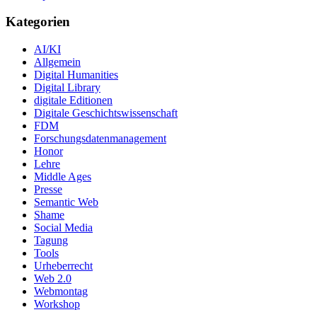
Kategorien
AI/KI
Allgemein
Digital Humanities
Digital Library
digitale Editionen
Digitale Geschichtswissenschaft
FDM
Forschungsdatenmanagement
Honor
Lehre
Middle Ages
Presse
Semantic Web
Shame
Social Media
Tagung
Tools
Urheberrecht
Web 2.0
Webmontag
Workshop