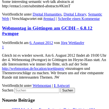
Some interesting semantic web talk abstracts at
http://emtacl.com/submitted-abstracts/#KimT
Veröffentlicht unter
Digital Humanities
,
Digital Library
,
Semantic
Web
|
Verschlagwortet mit
#emtacl
|
Schreibe einen Kommentar
Webmontag in Göttingen am GCDH – 6.8.12
#wmgoe
Veröffentlicht am
6. August 2012
von
Jörg Wettlaufer
1
Gleich ist es wieder soweit. Am 6. August 2012 findet ab 19:00 Uhr
der 4. Webmontag (#wmgoe) in Göttingen im Heyne-Haus statt. An
alle Interessierten wie immer die Bitte, sich auf der Seite
http://webmontag.de/location/goettingen/
einzutragen und
Themenvorschläge zu machen. Wir freuen uns auf eine entspannte
Runde mit interessanten Themen. JW
Veröffentlicht unter
Webmontag
|
1
Antwort
Suchen
Neueste Beiträge