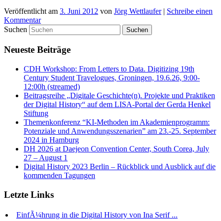
Veröffentlicht am
3. Juni 2012
von
Jörg Wettlaufer
|
Schreibe einen
Kommentar
Suchen
Neueste Beiträge
CDH Workshop: From Letters to Data. Digitizing 19th
Century Student Travelogues, Groningen, 19.6.26, 9:00-
12:00h (streamed)
Beitragsreihe „Digitale Geschichte(n). Projekte und Praktiken
der Digital History“ auf dem LISA-Portal der Gerda Henkel
Stiftung
Themenkonferenz “KI-Methoden im Akademienprogramm:
Potenziale und Anwendungsszenarien” am 23.-25. September
2024 in Hamburg
DH 2026 at Daejeon Convention Center, South Corea, July
27 – August 1
Digital History 2023 Berlin – Rückblick und Ausblick auf die
kommenden Tagungen
Letzte Links
EinfÃ¼hrung in die Digital History von Ina Serif ...