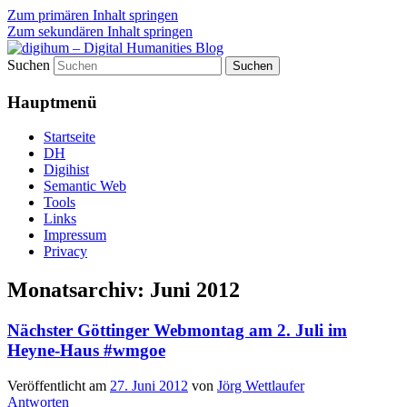
Zum primären Inhalt springen
Zum sekundären Inhalt springen
Suchen
fibri (find&bring) goes digital humanities
digihum – Digital Humanities
Hauptmenü
Blog
Startseite
DH
Digihist
Semantic Web
Tools
Links
Impressum
Privacy
Monatsarchiv:
Juni 2012
Nächster Göttinger Webmontag am 2. Juli im
Heyne-Haus #wmgoe
Veröffentlicht am
27. Juni 2012
von
Jörg Wettlaufer
Antworten