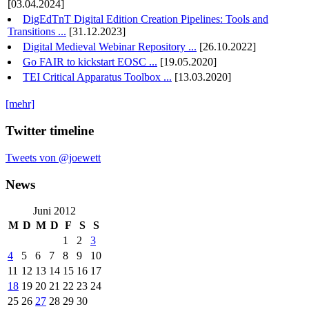
[03.04.2024]
DigEdTnT Digital Edition Creation Pipelines: Tools and
Transitions ...
[31.12.2023]
Digital Medieval Webinar Repository ...
[26.10.2022]
Go FAIR to kickstart EOSC ...
[19.05.2020]
TEI Critical Apparatus Toolbox ...
[13.03.2020]
[mehr]
Twitter timeline
Tweets von @joewett
News
Juni 2012
M
D
M
D
F
S
S
1
2
3
4
5
6
7
8
9
10
11
12
13
14
15
16
17
18
19
20
21
22
23
24
25
26
27
28
29
30