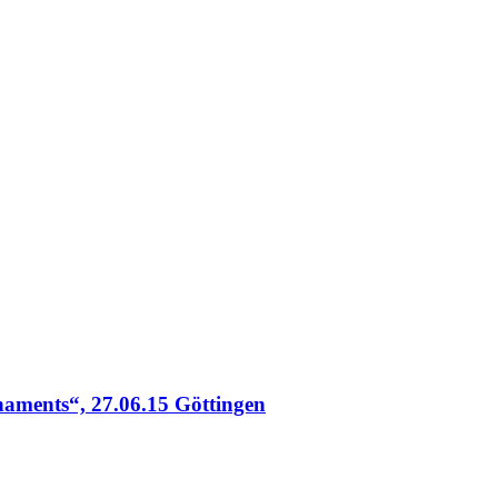
log
naments“, 27.06.15 Göttingen