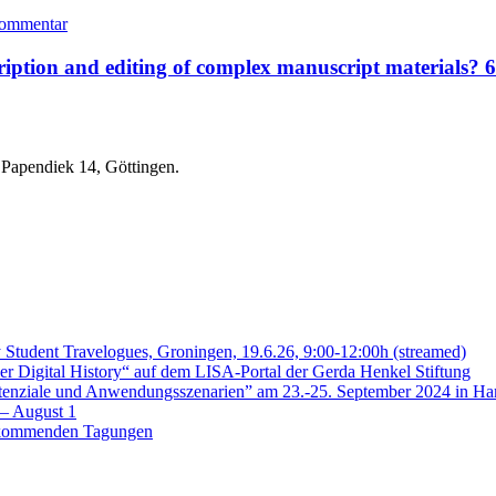
Kommentar
ription and editing of complex manuscript materials? 
 Papendiek 14, Göttingen.
 Student Travelogues, Groningen, 19.6.26, 9:00-12:00h (streamed)
der Digital History“ auf dem LISA-Portal der Gerda Henkel Stiftung
nziale und Anwendungsszenarien” am 23.-25. September 2024 in H
 – August 1
ie kommenden Tagungen