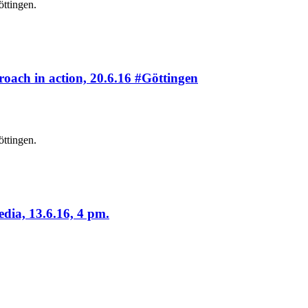
öttingen.
oach in action, 20.6.16 #Göttingen
öttingen.
dia, 13.6.16, 4 pm.