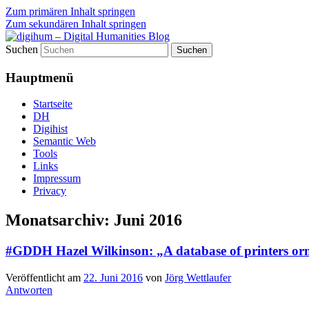
Zum primären Inhalt springen
Zum sekundären Inhalt springen
Suchen
fibri (find&bring) goes digital humanities
digihum – Digital Humanities B
Hauptmenü
Startseite
DH
Digihist
Semantic Web
Tools
Links
Impressum
Privacy
Monatsarchiv:
Juni 2016
#GDDH Hazel Wilkinson: „A database of printers or
Veröffentlicht am
22. Juni 2016
von
Jörg Wettlaufer
Antworten