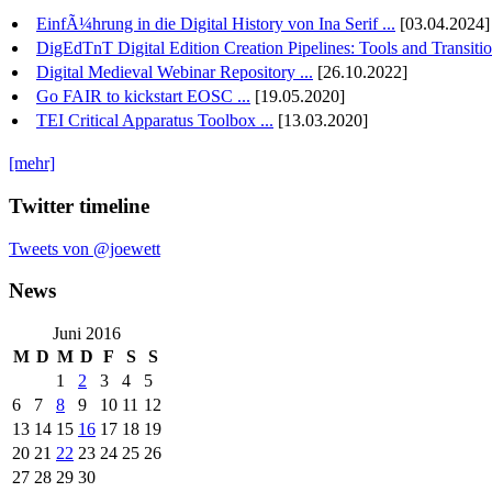
EinfÃ¼hrung in die Digital History von Ina Serif ...
[03.04.2024]
DigEdTnT Digital Edition Creation Pipelines: Tools and Transition
Digital Medieval Webinar Repository ...
[26.10.2022]
Go FAIR to kickstart EOSC ...
[19.05.2020]
TEI Critical Apparatus Toolbox ...
[13.03.2020]
[mehr]
Twitter timeline
Tweets von @joewett
News
Juni 2016
M
D
M
D
F
S
S
1
2
3
4
5
6
7
8
9
10
11
12
13
14
15
16
17
18
19
20
21
22
23
24
25
26
27
28
29
30