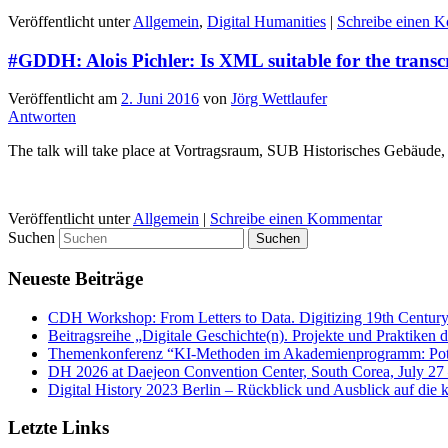
Veröffentlicht unter
Allgemein
,
Digital Humanities
|
Schreibe einen 
#GDDH: Alois Pichler: Is XML suitable for the transc
Veröffentlicht am
2. Juni 2016
von
Jörg Wettlaufer
Antworten
The talk will take place at Vortragsraum, SUB Historisches Gebäude,
Veröffentlicht unter
Allgemein
|
Schreibe einen Kommentar
Suchen
Neueste Beiträge
CDH Workshop: From Letters to Data. Digitizing 19th Century
Beitragsreihe „Digitale Geschichte(n). Projekte und Praktiken 
Themenkonferenz “KI-Methoden im Akademienprogramm: Pote
DH 2026 at Daejeon Convention Center, South Corea, July 27
Digital History 2023 Berlin – Rückblick und Ausblick auf d
Letzte Links