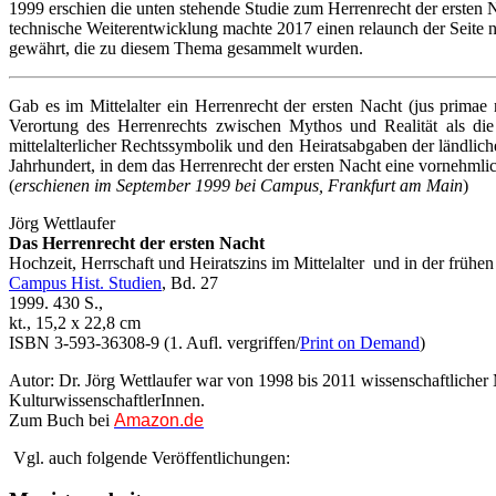
1999 erschien die unten stehende Studie zum Herrenrecht der ersten Na
technische Weiterentwicklung machte 2017 einen relaunch der Seite n
gewährt, die zu diesem Thema gesammelt wurden.
Gab es im Mittelalter ein Herrenrecht der ersten Nacht (jus primae 
Verortung des Herrenrechts zwischen Mythos und Realität als d
mittelalterlicher Rechtssymbolik und den Heiratsabgaben der ländlic
Jahrhundert, in dem das Herrenrecht der ersten Nacht eine vornehmlic
(
erschienen im September 1999 bei Campus, Frankfurt am Main
)
Jörg Wettlaufer
Das Herrenrecht
der ersten Nacht
Hochzeit, Herrschaft und Heiratszins im Mittelalter und in der frühen
Campus Hist. Studien
, Bd. 27
1999. 430 S.,
kt., 15,2 x 22,8 cm
ISBN 3-593-36308-9 (1. Aufl. vergriffen/
Print on Demand
)
Autor: Dr. Jörg Wettlaufer war von 1998 bis 2011 wissenschaftlicher 
KulturwissenschaftlerInnen.
Zum Buch bei
Amazon.de
Vgl. auch folgende Veröffentlichungen: