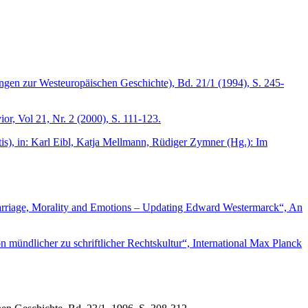
hungen zur Westeuropäischen Geschichte), Bd. 21/1 (1994), S. 245-
or, Vol 21, Nr. 2 (2000), S. 111-123.
is), in: Karl Eibl, Katja Mellmann, Rüdiger Zymner (Hg.): Im
 „Marriage, Morality and Emotions – Updating Edward Westermarck“, An
 mündlicher zu schriftlicher Rechtskultur“, International Max Planck