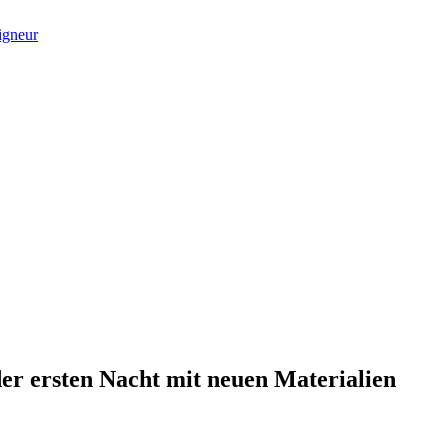
s Blog Websites Website
echt der ersten Nacht – Droit du
r ersten Nacht mit neuen Materialien