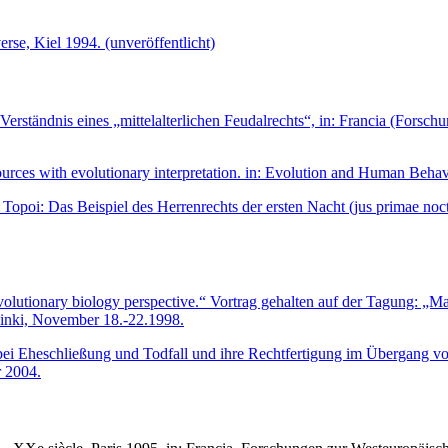
rse, Kiel 1994. (unveröffentlicht)
erständnis eines „mittelalterlichen Feudalrechts“, in: Francia (Forsc
ources with evolutionary interpretation. in: Evolution and Human Behavi
opoi: Das Beispiel des Herrenrechts der ersten Nacht (jus primae noct
 evolutionary biology perspective.“ Vortrag gehalten auf der Tagung:
sinki, November 18.-22.1998.
ei Eheschließung und Todfall und ihre Rechtfertigung im Übergang von
r 2004.