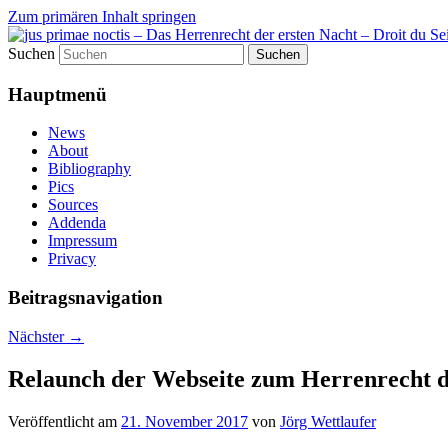
Zum primären Inhalt springen
Suchen
Eine weitere digihum – Digital Humanitie
jus primae noctis – Das Herrenr
Hauptmenü
News
About
Bibliography
Pics
Sources
Addenda
Impressum
Privacy
Beitragsnavigation
Nächster
→
Relaunch der Webseite zum Herrenrecht de
Veröffentlicht am
21. November 2017
von
Jörg Wettlaufer