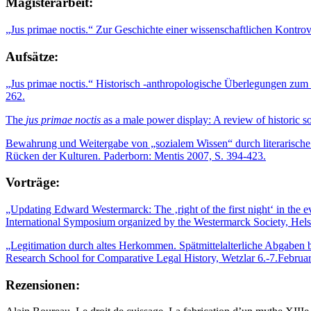
Magisterarbeit:
„Jus primae noctis.“ Zur Geschichte einer wissenschaftlichen Kontrove
Aufsätze:
„Jus primae noctis.“ Historisch -anthropologische Überlegungen zum V
262.
The
jus primae noctis
as a male power display: A review of historic s
Bewahrung und Weitergabe von „sozialem Wissen“ durch literarische T
Rücken der Kulturen. Paderborn: Mentis 2007, S. 394-423.
Vorträge:
„Updating Edward Westermarck: The ‚right of the first night‘ in the
International Symposium organized by the Westermarck Society, Hel
„Legitimation durch altes Herkommen. Spätmittelalterliche Abgaben b
Research School for Comparative Legal History, Wetzlar 6.-7.Februa
Rezensionen: