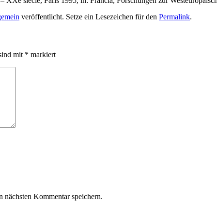
 – XXe siècle, Paris 1995, in: Francia, Forschungen zur Westeuropäisc
gemein
veröffentlicht. Setze ein Lesezeichen für den
Permalink
.
sind mit
*
markiert
n nächsten Kommentar speichern.