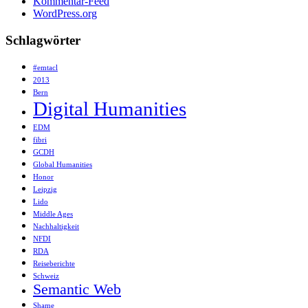
Kommentar-Feed
WordPress.org
Schlagwörter
#emtacl
2013
Bern
Digital Humanities
EDM
fibri
GCDH
Global Humanities
Honor
Leipzig
Lido
Middle Ages
Nachhaltigkeit
NFDI
RDA
Reiseberichte
Schweiz
Semantic Web
Shame