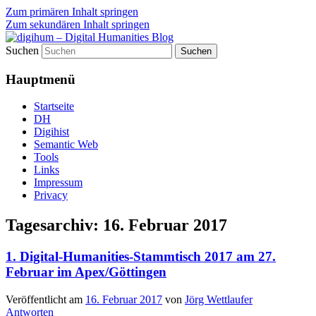
Zum primären Inhalt springen
Zum sekundären Inhalt springen
Suchen
fibri (find&bring) goes digital humanities
digihum – Digital Humanities
Hauptmenü
Blog
Startseite
DH
Digihist
Semantic Web
Tools
Links
Impressum
Privacy
Tagesarchiv:
16. Februar 2017
1. Digital-Humanities-Stammtisch 2017 am 27.
Februar im Apex/Göttingen
Veröffentlicht am
16. Februar 2017
von
Jörg Wettlaufer
Antworten