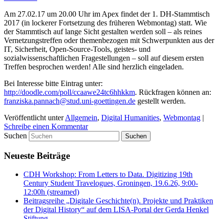
Am 27.02.17 um 20.00 Uhr im Apex findet der 1. DH-Stammtisch
2017 (in lockerer Fortsetzung des früheren Webmontag) statt. Wie
der Stammtisch auf lange Sicht gestalten werden soll – als reines
Vernetzungstreffen oder themenbezogen mit Schwerpunkten aus der
IT, Sicherheit, Open-Source-Tools, geistes- und
sozialwissenschaftlichen Fragestellungen – soll auf diesem ersten
Treffen besprochen werden! Alle sind herzlich eingeladen.
Bei Interesse bitte Eintrag unter:
http://doodle.com/poll/ccaawe24tc6hhkkm
. Rückfragen können an:
franziska.pannach@stud.uni-goettingen.de
gestellt werden.
Veröffentlicht unter
Allgemein
,
Digital Humanities
,
Webmontag
|
Schreibe einen Kommentar
Suchen
Neueste Beiträge
CDH Workshop: From Letters to Data. Digitizing 19th
Century Student Travelogues, Groningen, 19.6.26, 9:00-
12:00h (streamed)
Beitragsreihe „Digitale Geschichte(n). Projekte und Praktiken
der Digital History“ auf dem LISA-Portal der Gerda Henkel
Stiftung