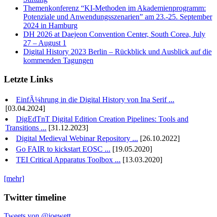
Themenkonferenz “KI-Methoden im Akademienprogramm:
Potenziale und Anwendungsszenarien” am 23.-25. September
2024 in Hamburg
DH 2026 at Daejeon Convention Center, South Corea, July
27 – August 1
Digital History 2023 Berlin – Rückblick und Ausblick auf die
kommenden Tagungen
Letzte Links
EinfÃ¼hrung in die Digital History von Ina Serif ...
[03.04.2024]
DigEdTnT Digital Edition Creation Pipelines: Tools and
Transitions ...
[31.12.2023]
Digital Medieval Webinar Repository ...
[26.10.2022]
Go FAIR to kickstart EOSC ...
[19.05.2020]
TEI Critical Apparatus Toolbox ...
[13.03.2020]
[mehr]
Twitter timeline
Tweets von @joewett