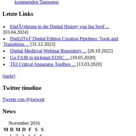
kommenden Tagungen
Letzte Links
EinfÃ¼hrung in die Digital History von Ina Serif ...
[03.04.2024]
DigEdTnT Digital Edition Creation Pipelines: Tools and
Transitions ...
[31.12.2023]
Digital Medieval Webinar Repository ...
[26.10.2022]
Go FAIR to kickstart EOSC ...
[19.05.2020]
TEI Critical Apparatus Toolbox ...
[13.03.2020]
[mehr]
Twitter timeline
Tweets von @joewett
News
November 2016
M
D
M
D
F
S
S