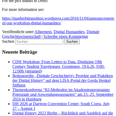
For the pics thanks to Driss!
For more information see:
https://maghrebitransition.wordpress.com/2016/11/04/announcement-
of-our-workshop-digital-humanities/
Veröffentlicht unter
Allgemein
,
Digital Humanities
,
Digitale
Geschichtswissenschaft
|
Schreibe einen Kommentar
Suchen
Neueste Beiträge
CDH Workshop: From Letters to Data. Digitizing 19th
Century Student Travelogues, Groningen, 19.6.26, 9:00-
12:00h (streamed)
Beitragsreihe „Digitale Geschichte(n). Projekte und Praktiken
der Digital History“ auf dem LISA-Portal der Gerda Henkel
Stiftung
Themenkonferenz “KI-Methoden im Akademienprogramm:
Potenziale und Anwendungsszenarien” am 23.-25. September
2024 in Hamburg
DH 2026 at Daejeon Convention Center, South Corea, July
27 – August 1
Digital History 2023 Berlin – Rückblick und Ausblick auf die