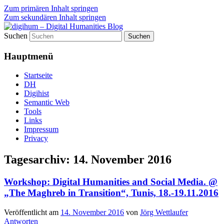
Zum primären Inhalt springen
Zum sekundären Inhalt springen
Suchen
fibri (find&bring) goes digital humanities
digihum – Digital Humanities
Hauptmenü
Blog
Startseite
DH
Digihist
Semantic Web
Tools
Links
Impressum
Privacy
Tagesarchiv:
14. November 2016
Workshop: Digital Humanities and Social Media. @
„The Maghreb in Transition“, Tunis, 18.-19.11.2016
Veröffentlicht am
14. November 2016
von
Jörg Wettlaufer
Antworten