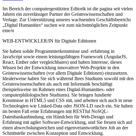
Im Bereich der computergestützten Editorik ist die pagina seit vielen
Jahren ein zuverlässiger Partner der Geisteswissenschaften und
Verlage. Zur Unterstützung unseres wachsenden Geschäftsbereichs
„Digital Humanities“ suchen wir zum nächstmöglichen Zeitpunkt
eine/n
WEB-ENTWICKLER/IN für Digitale Editionen
Sie haben solide Programmierkenntnisse und -erfahrung in
JavaScript sowie einem leistungsfähigen Framework (AngularJS,
React, Ember oder vergleichbares) und haben Interesse, dieses
Wissen bei der Entwicklung innovativer Web-Projekte in den
Geisteswissenschaften (vor allem Digitale Editionen) einzusetzen.
Idealerweise haben Sie sich während Ihres Studiums sowohl mit den
Geisteswissenschaften als auch mit Informatik beschäftigt
(beispielsweise im Rahmen eines Digital-Humanities- oder
computerphilologischen Studiums). Sie bringen fundierte
Kenntnisse in HTML5 und CSS mit, und arbeiten sich auch in neue
Technologien wie Linked-Data oder JSON-LD rasch ein. Sie haben
im besten Fall erste Erfahrungen mit RESTful NoSQL-
Datenbankanbindung, ein Händchen für Web-Design und
Erfahrung mit agiler Software-Entwicklung, und Sie freuen sich auf
einen abwechslungsreichen und eigenverantwortlichen Job an der
Schnittstelle zwischen Konzeption und Entwicklung.