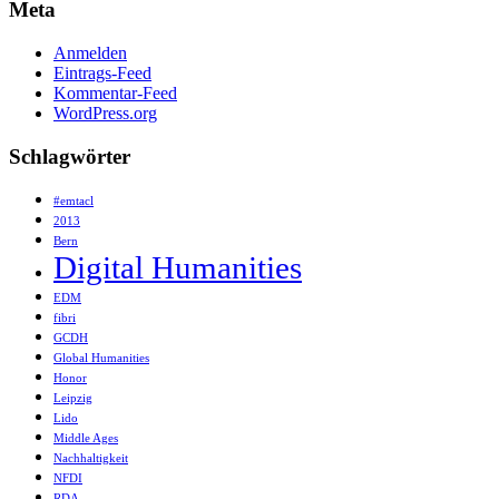
Meta
Anmelden
Eintrags-Feed
Kommentar-Feed
WordPress.org
Schlagwörter
#emtacl
2013
Bern
Digital Humanities
EDM
fibri
GCDH
Global Humanities
Honor
Leipzig
Lido
Middle Ages
Nachhaltigkeit
NFDI
RDA