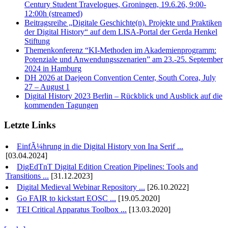
Century Student Travelogues, Groningen, 19.6.26, 9:00-
12:00h (streamed)
Beitragsreihe „Digitale Geschichte(n). Projekte und Praktiken
der Digital History“ auf dem LISA-Portal der Gerda Henkel
Stiftung
Themenkonferenz “KI-Methoden im Akademienprogramm:
Potenziale und Anwendungsszenarien” am 23.-25. September
2024 in Hamburg
DH 2026 at Daejeon Convention Center, South Corea, July
27 – August 1
Digital History 2023 Berlin – Rückblick und Ausblick auf die
kommenden Tagungen
Letzte Links
EinfÃ¼hrung in die Digital History von Ina Serif ...
[03.04.2024]
DigEdTnT Digital Edition Creation Pipelines: Tools and
Transitions ...
[31.12.2023]
Digital Medieval Webinar Repository ...
[26.10.2022]
Go FAIR to kickstart EOSC ...
[19.05.2020]
TEI Critical Apparatus Toolbox ...
[13.03.2020]