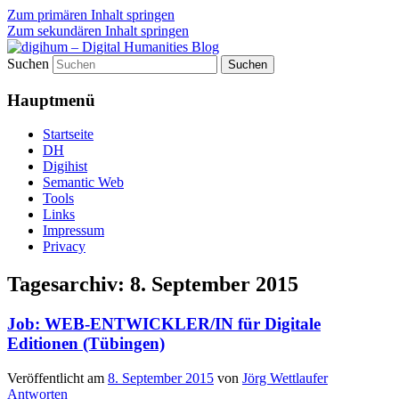
Zum primären Inhalt springen
Zum sekundären Inhalt springen
Suchen
fibri (find&bring) goes digital humanities
digihum – Digital Humanities
Hauptmenü
Blog
Startseite
DH
Digihist
Semantic Web
Tools
Links
Impressum
Privacy
Tagesarchiv:
8. September 2015
Job: WEB-ENTWICKLER/IN für Digitale
Editionen (Tübingen)
Veröffentlicht am
8. September 2015
von
Jörg Wettlaufer
Antworten