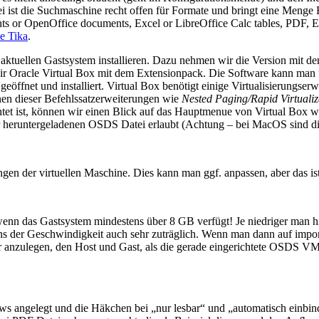
 ist die Suchmaschine recht offen für Formate und bringt eine Menge Fi
ents or OpenOffice documents, Excel or LibreOffice Calc tables, PDF, E
e Tika
.
tuellen Gastsystem installieren. Dazu nehmen wir die Version mit de
wir Oracle Virtual Box mit dem Extensionpack. Die Software kann man
öffnet und installiert. Virtual Box benötigt einige Virtualisierungse
nen dieser Befehlssatzerweiterungen wie
Nested Paging/Rapid Virtualiz
htet ist, können wir einen Blick auf das Hauptmenue von Virtual Box
der heruntergeladenen OSDS Datei erlaubt (Achtung – bei MacOS sind 
ungen der virtuellen Maschine. Dies kann man ggf. anpassen, aber das 
n das Gastsystem mindestens über 8 GB verfügt! Je niedriger man hier
s der Geschwindigkeit auch sehr zuträglich. Wenn man dann auf importie
er anzulegen, den Host und Gast, als die gerade eingerichtete OSDS V
s angelegt und die Häkchen bei „nur lesbar“ und „automatisch einbind