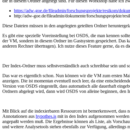
die in diesem Ordner abgelegt sind. Für diesen Workshop habe ich zw
https://adw-goe.de/fileadmin/forschungsprojekte/resikom/dok
http://adw-goe.de/fileadmin/dokumente/forschungsprojekte/re
Diese Dateien müssen in den angelegten geteilten Ordner herunterge
Es gibt eine spezielle Voreinstellung bei OSDS, die man kennen so
der VM, sondern in diesem Ordner im Gastsystem gespeichert. Das k
anderen Rechner übertragen). Ich nutze dieses Feature gerne, da es 
Der Index-Ordner muss selbstverständlich auch schreibbar sein und s
Das war es eigentlich schon. Nun können wir die VM zum ersten Mal 
anzeigen. Die ist momentan eventuell noch leer, da eine entscheidende
Version von OSDS eingestellt, dass automatisch alle dauerhaft eing
Ordnern abgelegt wird, dann wird OSDS von alleine beginnen, den In
Mit Blick auf die indexierbaren Ressourcen ist bemerkenswert, dass 
Annotationen aus
hypothes.is
mit in den Index aufgenommen werden kö
angepaßt werden muß. Die Ergebnisse können als Liste, als Vorschau
und weitere Analysetools stehen ebenfalls zur Verfügung, allerdings