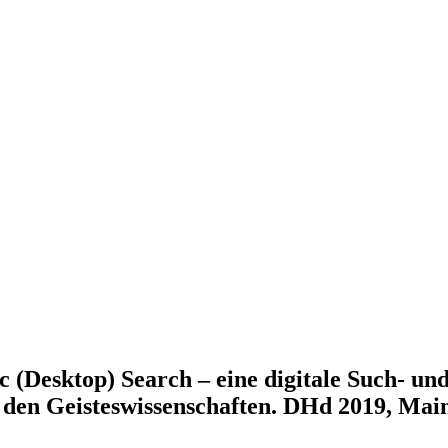
log
(Desktop) Search – eine digitale Such- u
 den Geisteswissenschaften. DHd 2019, Main