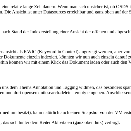
ine relativ lange Zeit dauern. Wenn man sich unsicher ist, ob OSDS im 
. Die Ansicht ist unter Datasources erreichbar und ganz oben auf der Se
nach Stand der Indexerstellung einer Ansicht der offenen und abgesch
istenansicht als KWIC (Keyword in Context) angezeigt werden, aber von d
der Dokumente einzeln indexiert, könnten wir nun auch einzeln darauf z
hin können wir mit einem Klick das Dokument laden oder auch den Vol
uns dem Thema Annotation und Tagging widmen, das besonders spannen
nd dort opensemanticsearch-delete –empty eingeben. Anschliessend ist
medium besitzt), kann natürlich auch einen Snapshot von der VM erste
das sich hinter dem Reiter Aktivitäten (ganz oben link) verbirgt.