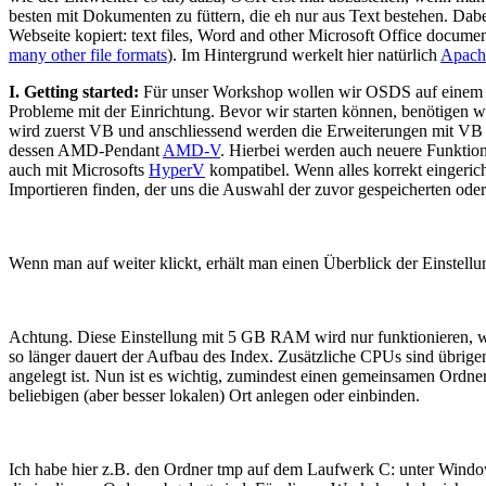
besten mit Dokumenten zu füttern, die eh nur aus Text bestehen. Dabei
Webseite kopiert: text files, Word and other Microsoft Office docum
many other file formats
). Im Hintergrund werkelt hier natürlich
Apach
I. Getting started:
Für unser Workshop wollen wir OSDS auf einem ak
Probleme mit der Einrichtung. Bevor wir starten können, benötigen 
wird zuerst VB und anschliessend werden die Erweiterungen mit VB ge
dessen AMD-Pendant
AMD-V
. Hierbei werden auch neuere Funktio
auch mit Microsofts
HyperV
kompatibel. Wenn alles korrekt eingeric
Importieren finden, der uns die Auswahl der zuvor gespeicherten o
Wenn man auf weiter klickt, erhält man einen Überblick der Einstell
Achtung. Diese Einstellung mit 5 GB RAM wird nur funktionieren, wen
so länger dauert der Aufbau des Index. Zusätzliche CPUs sind übrigen
angelegt ist. Nun ist es wichtig, zumindest einen gemeinsamen Ordn
beliebigen (aber besser lokalen) Ort anlegen oder einbinden.
Ich habe hier z.B. den Ordner tmp auf dem Laufwerk C: unter Window