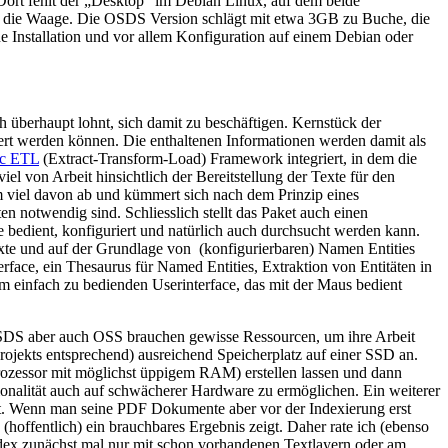
lt. Dort fehlt der „Desktop“ im Debian Linux, auf dem beide
auf die Waage. Die OSDS Version schlägt mit etwa 3GB zu Buche, die
e Installation und vor allem Konfiguration auf einem Debian oder
überhaupt lohnt, sich damit zu beschäftigen. Kernstück der
iert werden können. Die enthaltenen Informationen werden damit als
ic ETL
(Extract-Transform-Load) Framework integriert, in dem die
iel von Arbeit hinsichtlich der Bereitstellung der Texte für den
m viel davon ab und kümmert sich nach dem Prinzip eines
n notwendig sind. Schliesslich stellt das Paket auch einen
 bedient, konfiguriert und natürlich auch durchsucht werden kann.
Texte und auf der Grundlage von (konfigurierbaren) Namen Entities
rface, ein Thesaurus für Named Entities, Extraktion von Entitäten in
em einfach zu bedienden Userinterface, das mit der Maus bedient
 OSDS aber auch OSS brauchen gewisse Ressourcen, um ihre Arbeit
rojekts entsprechend) ausreichend Speicherplatz auf einer SSD an.
rozessor mit möglichst üppigem RAM) erstellen lassen und dann
ionalität auch auf schwächerer Hardware zu ermöglichen. Ein weiterer
ert. Wenn man seine PDF Dokumente aber vor der Indexierung erst
hoffentlich) ein brauchbares Ergebnis zeigt. Daher rate ich (ebenso
ndex zunächst mal nur mit schon vorhandenen Textlayern oder am