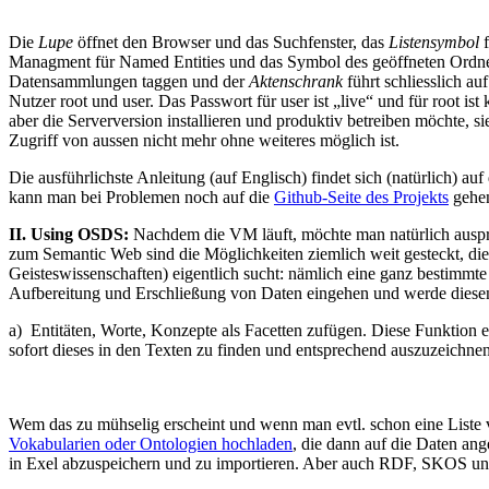
Die
Lupe
öffnet den Browser und das Suchfenster, das
Listensymbol
f
Managment für Named Entities und das Symbol des geöffneten Ordners 
Datensammlungen taggen und der
Aktenschrank
führt schliesslich a
Nutzer root und user. Das Passwort für user ist „live“ und für root 
aber die Serverversion installieren und produktiv betreiben möchte, s
Zugriff von aussen nicht mehr ohne weiteres möglich ist.
Die ausführlichste Anleitung (auf Englisch) findet sich (natürlich) auf
kann man bei Problemen noch auf die
Github-Seite des Projekts
gehen
II. Using OSDS:
Nachdem die VM läuft, möchte man natürlich ausprobi
zum Semantic Web sind die Möglichkeiten ziemlich weit gesteckt, die
Geisteswissenschaften) eigentlich sucht: nämlich eine ganz bestimmte
Aufbereitung und Erschließung von Daten eingehen und werde diesen 
a) Entitäten, Worte, Konzepte als Facetten zufügen. Diese Funktion 
sofort dieses in den Texten zu finden und entsprechend auszuzeichn
Wem das zu mühselig erscheint und wenn man evtl. schon eine Liste 
Vokabularien oder Ontologien hochladen
, die dann auf die Daten an
in Exel abzuspeichern und zu importieren. Aber auch RDF, SKOS und 