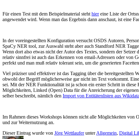
Für einen Test mit dem Beispielmaterial steht
hier
eine Liste der Orts
angewendet wird. Wenn man das Ergebnis dann anschaut, ist eine Fac
In der voreingestellten Konfiguration versucht OSDS Autoren, Perso
SpaCy NER tool, zur Auswahl steht aber auch Standford NER Tagger
Wenn dort also etwas nicht der Autor des Textes, sondern der Setzer d
relativ sinnfrei ist auch das Erkennen von email-Adressen oder von
perfekt und man muß relativ tolerant sein, um die generierten Facetten
Viel präziser und effektiver ist das Tagging über die bereitgestell
obwohl der Begriff möglicherweise gar nicht im Text vorkommt. Ei
sei. Mit der NER Funktionalität ist ja schon ein erster Schritt in di
Möglichkeiten, Linked (Open) Data für die Anreicherung der eigenen D
selber beschreibt, nämlich den
Import von Entitätenlisten aus Wikidat
Im Rahmen dieses Workshops können nicht alle Möglichkeiten von OSD
und zur Weiternutzung an.
Dieser Eintrag wurde von
Jörg Wettlaufer
unter
Allgemein
,
Digital Li