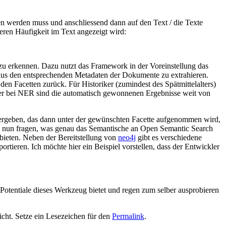
en werden muss und anschliessend dann auf den Text / die Texte
eren Häufigkeit im Text angezeigt wird:
zu erkennen. Dazu nutzt das Framework in der Voreinstellung das
us den entsprechenden Metadaten der Dokumente zu extrahieren.
den Facetten zurück. Für Historiker (zumindest des Spätmittelalters)
mmer bei NER sind die automatisch gewonnenen Ergebnisse weit von
l vergeben, das dann unter der gewünschten Facette aufgenommen wird,
h nun fragen, was genau das Semantische an Open Semantic Search
 bieten. Neben der Bereitstellung von
neo4j
gibt es verschiedene
tieren. Ich möchte hier ein Beispiel vorstellen, dass der Entwickler
otentiale dieses Werkzeug bietet und regen zum selber ausprobieren
icht. Setze ein Lesezeichen für den
Permalink
.