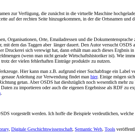
namen zur Verfügung, die zunächst in die virtuelle Maschine hochgelad
ette auf der rechten Seite hinzugekommen, in der die Ortsnamen und d
nen, Organisationen, Orte, Emailadressen und die Dokumentensprache 
, mit dem das Taggen aber länger dauert. Den Autor versucht OSDS a
er Druckerei sich verewigt hat, dann erhält man auch dieses Ergbnis in 
 Geldmengen (wenn man nicht gerade Wirtschaftshistoriker ist). Wie i
 trotz der vielen fehlerhaften Einträge produktiv zu nutzen.
ten Werkzeuge. Hier kann man z.B. aufgrund einer Suchabfrage ein Labe
ne genaue Anleitung zur Verwendung findet man
hier
. Einige mögen sic
ese Richtung getan. Aber OSDS hat diesbzüglich noch wesentlich mehr zu
aten zu importieren oder auch die eigenen Ergebnisse als RDF zu expor
a
.
S vorgestellt werden. Ich hoffe die Beispiele verdeutlichen, welche P
brary
,
Digitale Geschichtswissenschaft
,
Semantic Web
,
Tools
veröffentl