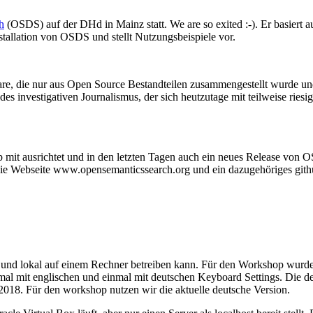
h
(OSDS) auf der DHd in Mainz statt. We are so exited :-). Er basiert 
stallation von OSDS und stellt Nutzungsbeispiele vor.
are, die nur aus Open Source Bestandteilen zusammengestellt wurde un
des investigativen Journalismus, der sich heutzutage mit teilweise rie
 mit ausrichtet und in den letzten Tagen auch ein neues Release von 
 die Webseite www.opensemanticssearch.org und ein dazugehöriges github
und lokal auf einem Rechner betreiben kann. Für den Workshop wurde 
l mit englischen und einmal mit deutschen Keyboard Settings. Die deu
018. Für den workshop nutzen wir die aktuelle deutsche Version.