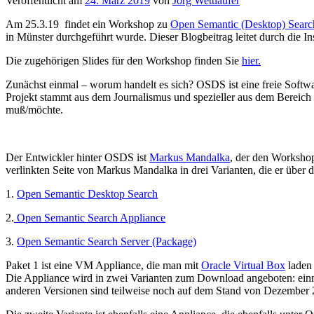
Veröffentlicht am
24. März 2019
von
Jörg Wettlaufer
Am 25.3.19 findet ein Workshop zu
Open Semantic (Desktop) Searc
in Münster durchgeführt wurde. Dieser Blogbeitrag leitet durch die In
Die zugehörigen Slides für den Workshop finden Sie
hier.
Zunächst einmal – worum handelt es sich? OSDS ist eine freie Softw
Projekt stammt aus dem Journalismus und spezieller aus dem Bereich 
muß/möchte.
Der Entwickler hinter OSDS ist
Markus Mandalka
, der den Workshop
verlinkten Seite von Markus Mandalka in drei Varianten, die er über
1.
Open Semantic Desktop Search
2.
Open Semantic Search Appliance
3.
Open Semantic Search Server (Package)
Paket 1 ist eine VM Appliance, die man mit
Oracle Virtual Box
laden 
Die Appliance wird in zwei Varianten zum Download angeboten: einma
anderen Versionen sind teilweise noch auf dem Stand von Dezember 2