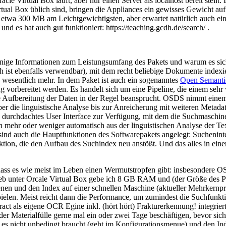
racle Virtual Box läuft, aber nur einen Server als localhost bereit stel
Virtual Box üblich sind, bringen die Appliances ein gewisses Gewicht 
t etwa 300 MB am Leichtgewichtigsten, aber erwartet natürlich auch ein
nd es hat auch gut funktioniert: https://teaching.gcdh.de/search/ .
inige Informationen zum Leistungsumfang des Pakets und warum es sich 
ch ist ebenfalls verwendbar), mit dem recht beliebige Dokumente index
wesentlich mehr. In dem Paket ist auch ein sogenanntes
Open Semant
g vorbereitet werden. Es handelt sich um eine Pipeline, die einem sehr v
die Aufbereitung der Daten in der Regel beansprucht. OSDS nimmt eine
r die linguistische Analyse bis zur Anreicherung mit weiteren Metadate
 durchdachtes User Interface zur Verfügung, mit dem die Suchmaschine
tten mehr oder weniger automatisch aus der linguistischen Analyse der 
sind auch die Hauptfunktionen des Softwarepakets angelegt: Sucheninte
ktion, die den Aufbau des Suchindex neu anstößt. Und das alles in ein
, dass es wie meist im Leben einen Wermutstropfen gibt: insbesondere
trieb unter Orcale Virtual Box gebe ich 8 GB RAM und (der Größe des P
enen und den Index auf einer schnellen Maschine (aktueller Mehrkernp
pielen. Meist reicht dann die Performance, um zumindest die Suchfunkt
ct als eigene OCR Egine inkl. (hört hört) Frakturerkennung! integri
Materialfülle gerne mal ein oder zwei Tage beschäftigen, bevor sich (
n es nicht unbedingt braucht (geht im Konfigurationsmenue) und den I