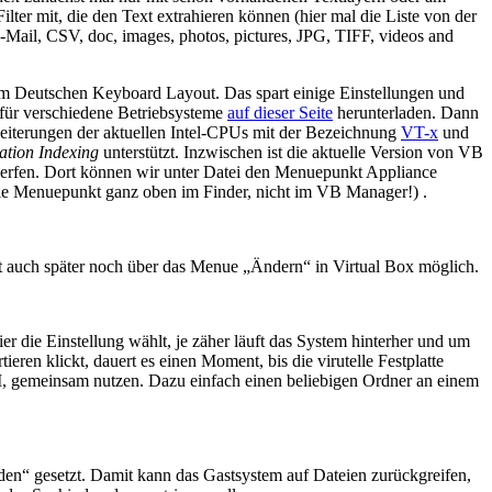
lter mit, die den Text extrahieren können (hier mal die Liste von der
-Mail, CSV, doc, images, photos, pictures, JPG, TIFF, videos and
m Deutschen Keyboard Layout. Das spart einige Einstellungen und
 für verschiedene Betriebsysteme
auf dieser Seite
herunterladen. Dann
rweiterungen der aktuellen Intel-CPUs mit der Bezeichnung
VT-x
und
ation Indexing
unterstützt. Inzwischen ist die aktuelle Version von VB
 werfen. Dort können wir unter Datei den Menuepunkt Appliance
die Menuepunkt ganz oben im Finder, nicht im VB Manager!) .
ist auch später noch über das Menue „Ändern“ in Virtual Box möglich.
 die Einstellung wählt, je zäher läuft das System hinterher und um
ren klickt, dauert es einen Moment, bis die virutelle Festplatte
M, gemeinsam nutzen. Dazu einfach einen beliebigen Ordner an einem
en“ gesetzt. Damit kann das Gastsystem auf Dateien zurückgreifen,