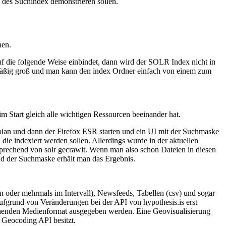
 des Suchindex demonstrieren sollen.
nen.
f die folgende Weise einbindet, dann wird der SOLR Index nicht in
nmäßig groß und man kann den index Ordner einfach von einem zum
 Start gleich alle wichtigen Ressourcen beeinander hat.
bian und dann der Firefox ESR starten und ein UI mit der Suchmaske
die indexiert werden sollen. Allerdings wurde in der aktuellen
sprechend von solr gecrawlt. Wenn man also schon Dateien in diesen
ad der Suchmaske erhält man das Ergebnis.
n oder mehrmals im Intervall), Newsfeeds, Tabellen (csv) und sogar
ufgrund von Veränderungen bei der API von hypothesis.is erst
rechenden Medienformat ausgegeben werden. Eine Geovisualisierung
 Geocoding API besitzt.