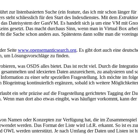
ührt zur listenbasierten Suche (ein feature, das ich mir schon länger f
steht schliesslich für den Start des Indexdienstes. Mit dem
Extraktio
uf das Dateisystem der GastVM. Es handelt sich ja um eine VM mit Gn
ist keins gesetzt. Das macht durchaus Sinn, wenn man in Virtual Box ar
ieht die Sache schon anders aus. Spätestens dann sollte man die voreinge
 der Seite
www.opensemanticsearch.org
. Es gibt dort auch eine deutsch
, um Lösungsvorschläge zu finden.
eren, was OSDS alles bietet. Das ist recht viel. Durch die Integratio
 gesammelten und idexierten Daten anzureichern, zu analysieren und sc
 Information zu einer sehr speziellen Fragestellung. Ich möchte im fo
Blogeintrag kontinuierlich ergänzen, sobald ich weitere Möglichkeite
erlaubt ein sehr präzise auf die Fragestellung gerichtetes Tagging de
en. Wenn man dort also etwas eingibt, was häufiger vorkommt, kann der
von Namen oder Konzepten zur Verfügung hat, die im Zusammenspiel mi
gewendet werden. Das Format der Liste wird i.d.R. erkannt. So ist es
OWL werden unterstützt. Je nach Umfang der Daten und Listen ist hier