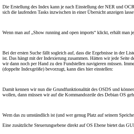
Die Erstellung des Index kann je nach Einstellung der NER und OCR e
sich die laufenden Tasks inzwischen in einer Übersicht anzeigen lassen
Wenn man auf „Show running and open imports“ klickt, erhält man je 
Bei der ersten Suche fällt sogleich auf, dass die Ergebnisse in der L
ist. Das hängt mit der Indexierung zusammen. Hätten wir jede Seite 
wir dann noch per Hand zu den Fundstellen navigieren müssen. Immer
(doppelte Indexgröße) bevorzugt, kann dies hier einstellen:
Damit kennen wir nun die Grundfunktionalität des OSDS und können 
wollen, dann müssen wir auf die Kommandozeile des Debian OS gehen u
Wem das zu umständlich ist (und wer genug Platz auf seinem Speicher
Eine zusätzliche Steuerungsebene direkt auf OS Ebene bietet das GUI, 