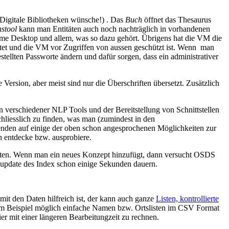
ür Digitale Bibliotheken wünsche!) . Das
Buch
öffnet das Thesaurus
nstool
kann man Entitäten auch noch nachträglich in vorhandenen
ome Desktop und allem, was so dazu gehört. Übrigens hat die VM die
beitet und die VM vor Zugriffen von aussen geschützt ist. Wenn man
stellten Passworte ändern und dafür sorgen, dass ein administrativer
e Version, aber meist sind nur die Überschriften übersetzt. Zusätzlich
n verschiedener NLP Tools und der Bereitstellung von Schnittstellen
hliesslich zu finden, was man (zumindest in den
lgenden auf einige der oben schon angesprochenen Möglichkeiten zur
n entdecke bzw. ausprobiere.
r Daten. Wenn man ein neues Konzept hinzufügt, dann versucht OSDS
 update des Index schon einige Sekunden dauern.
t den Daten hilfreich ist, der kann auch ganze
Listen, kontrollierte
 zum Beispiel möglich einfache Namen bzw. Ortslisten im CSV Format
 mit einer längeren Bearbeitungzeit zu rechnen.