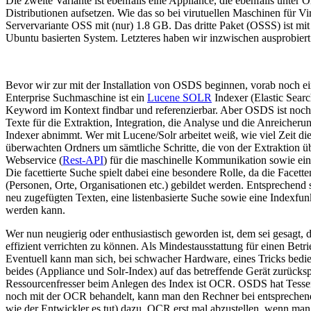
Die zweite Variante ist ebenfalls eine Appliance, die ebenfalls unter O
Distributionen aufsetzen. Wie das so bei virutuellen Maschinen für 
Servervariante OSS mit (nur) 1.8 GB. Das dritte Paket (OSSS) ist mi
Ubuntu basierten System. Letzteres haben wir inzwischen ausprobiert u
Bevor wir zur mit der Installation von OSDS beginnen, vorab noch e
Enterprise Suchmaschine ist ein
Lucene SOLR
Indexer (Elastic Sear
Keyword im Kontext findbar und referenzierbar. Aber OSDS ist noch 
Texte für die Extraktion, Integration, die Analyse und die Anreicherun
Indexer abnimmt. Wer mit Lucene/Solr arbeitet weiß, wie viel Zeit 
überwachten Ordners um sämtliche Schritte, die von der Extraktion übe
Webservice (
Rest-API
) für die maschinelle Kommunikation sowie ein
Die facettierte Suche spielt dabei eine besondere Rolle, da die Face
(Personen, Orte, Organisationen etc.) gebildet werden. Entsprechend 
neu zugefügten Texten, eine listenbasierte Suche sowie eine Indexfun
werden kann.
Wer nun neugierig oder enthusiastisch geworden ist, dem sei gesagt
effizient verrichten zu können. Als Mindestausstattung für einen Be
Eventuell kann man sich, bei schwacher Hardware, eines Tricks bedi
beides (Appliance und Solr-Index) auf das betreffende Gerät zurücks
Ressourcenfresser beim Anlegen des Index ist OCR. OSDS hat Tessera
noch mit der OCR behandelt, kann man den Rechner bei entsprechender 
wie der Entwickler es tut) dazu, OCR erst mal abzustellen, wenn ma