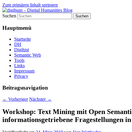
Zum primären Inhalt springen
Suchen
fibri (find&bring) goes digital humanities
digihum – Digital Humanities B
Hauptmenü
Startseite
DH
Digihist
Semantic Web
Tools
Links
Impressum
Privacy
Beitragsnavigation
←
Vorheriger
Nächster
→
Workshop: Text Mining mit Open Semantic 
informationsgetriebene Fragestellungen in