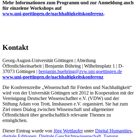
Mehr Informationen zum Programm und zur Anmeldung auch
für einzelene Workshops auf
www.uni-goettingen.de/nachhaltigkeitskonferenz
.
Kontakt
Georg-August-Universität Göttingen | Abteilung
Öffentlichkeitsarbeit | Benjamin Bühring | Wilhelmsplatz 1 | D-
37073 Göttingen |
benjamin.buehring@zvw.uni-goettingen.de
www.uni-goettingen.de/nachhaltigkeitskonferenz
Die Konferenzreihe „Wissenschaft für Frieden und Nachhaltigkeit“
wird von der Universität Göttingen seit 2012 in Kooperation mit der
Vereinigung Deutscher Wissenschaflter e.V. (VDW) und der
Stiftung Adam von Trott, Imshausen e.V. organisiert. Sie hat zum
Ziel einen Dialog zwischen Wissenschaft und allgemeiner
Öffentlichkeit über gesellschaftlich relevante Themen zu
ermöglichen.
Dieser Eintrag wurde von
Jörg Wettlaufer
unter
Digital Humanities
,
digitale Editionen
,
Digitale Geschichtswissenschaft
,
Tagung