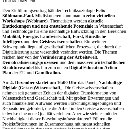
Trott lädt dazu ein.
Den Einführungsvortrag hält der Techniksoziologe
Felix
Sühlmann-Faul.
Mitdiskutieren kann man in
zehn virtuellen
Workshops (Webinare).
Thematisiert werden
aktuelle
Entdeckungen und neu entstehende Potenziale
in Wissenschaft
und Technologie für eine nachhaltige Entwicklung in den Bereichen
Mobilität, Energie, Landwirtschaft, Forst, Künstliche
Intelligenz
und den
Geisteswissenschaften
. Ein weiterer
Schwerpunkt liegt auf gesellschaftlichen Prozessen, die durch die
Digitalisierung ganz wesentlich verändert werden. Die Themen
reichen hier von der
Veränderung der Arbeitswelt,
Demokratisierungsprozessen
und dem massiven
wirtschaftlichen
Strukturwandel
bis hin zum neuen
Digital Education Action
Plan
der EU und
Gamification.
Am
4. Dezember startet um 16:00 Uhr
das Panel „
Nachhaltige
Digitale (Geistes)Wissenschaft
„. Die Geisteswissenschaften
nehmen seit geraumer Zeit an der digitalen Transformation von
Wissenschaft und Gesellschaft teil. Mit großen Erwartungen und
auch finanziellem Aufwand werden Forschungsumgebungen und
Repositorien gefördert, die die Arbeit in den Geisteswissenschaften
teilweise eine neue Qualität verleihen. Aber wie steht es mit der
Nachhaltigkeit dieser Forschungsinfrastrukturen? Führen die
Projektförderungen im Zusammenhang mit rasant schnellen