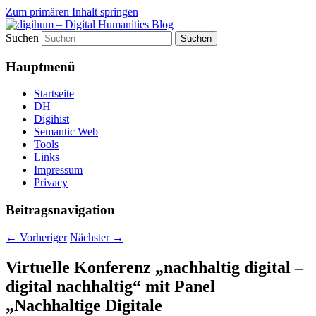
Zum primären Inhalt springen
Suchen
fibri (find&bring) goes digital humanities
digihum – Digital Humanities
Hauptmenü
Blog
Startseite
DH
Digihist
Semantic Web
Tools
Links
Impressum
Privacy
Beitragsnavigation
←
Vorheriger
Nächster
→
Virtuelle Konferenz „nachhaltig digital –
digital nachhaltig“ mit Panel
„Nachhaltige Digitale