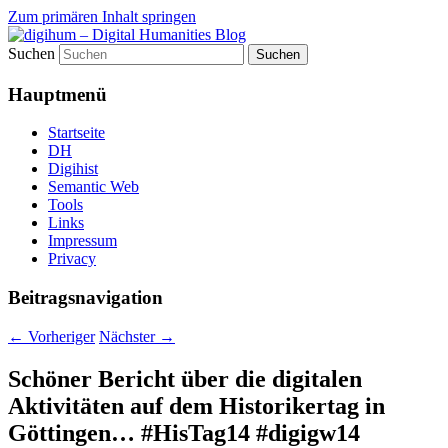
Zum primären Inhalt springen
Suchen
fibri (find&bring) goes digital humanities
digihum – Digital Humanities
Hauptmenü
Blog
Startseite
DH
Digihist
Semantic Web
Tools
Links
Impressum
Privacy
Beitragsnavigation
←
Vorheriger
Nächster
→
Schöner Bericht über die digitalen
Aktivitäten auf dem Historikertag in
Göttingen… #HisTag14 #digigw14