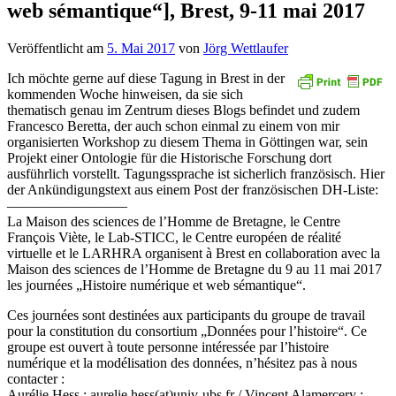
web sémantique“], Brest, 9-11 mai 2017
Veröffentlicht am
5. Mai 2017
von
Jörg Wettlaufer
Ich möchte gerne auf diese Tagung in Brest in der
kommenden Woche hinweisen, da sie sich
thematisch genau im Zentrum dieses Blogs befindet und zudem
Francesco Beretta, der auch schon einmal zu einem von mir
organisierten Workshop zu diesem Thema in Göttingen war, sein
Projekt einer Ontologie für die Historische Forschung dort
ausführlich vorstellt. Tagungssprache ist sicherlich französisch. Hier
der Ankündigungstext aus einem Post der französischen DH-Liste:
————————–
La Maison des sciences de l’Homme de Bretagne, le Centre
François Viète, le Lab-STICC, le Centre européen de réalité
virtuelle et le LARHRA organisent à Brest en collaboration avec la
Maison des sciences de l’Homme de Bretagne du 9 au 11 mai 2017
les journées „Histoire numérique et web sémantique“.
Ces journées sont destinées aux participants du groupe de travail
pour la constitution du consortium „Données pour l’histoire“. Ce
groupe est ouvert à toute personne intéressée par l’histoire
numérique et la modélisation des données, n’hésitez pas à nous
contacter :
Aurélie Hess : aurelie.hess(at)univ-ubs.fr / Vincent Alamercery :