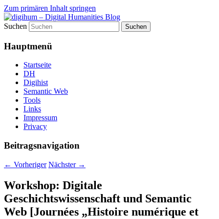
Zum primären Inhalt springen
Suchen
fibri (find&bring) goes digital humanities
digihum – Digital Humanities
Hauptmenü
Blog
Startseite
DH
Digihist
Semantic Web
Tools
Links
Impressum
Privacy
Beitragsnavigation
←
Vorheriger
Nächster
→
Workshop: Digitale
Geschichtswissenschaft und Semantic
Web [Journées „Histoire numérique et