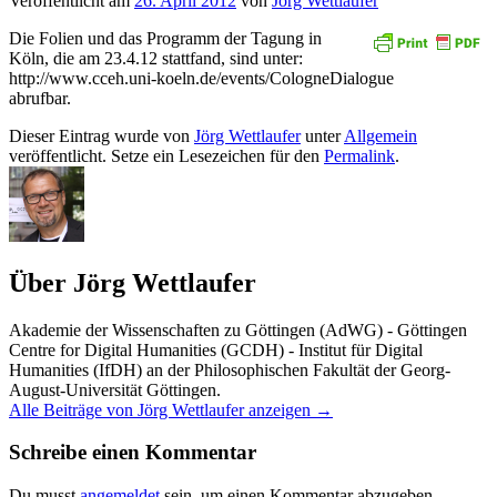
Veröffentlicht am
26. April 2012
von
Jörg Wettlaufer
Die Folien und das Programm der Tagung in
Köln, die am 23.4.12 stattfand, sind unter:
http://www.cceh.uni-koeln.de/events/CologneDialogue
abrufbar.
Dieser Eintrag wurde von
Jörg Wettlaufer
unter
Allgemein
veröffentlicht. Setze ein Lesezeichen für den
Permalink
.
Über Jörg Wettlaufer
Akademie der Wissenschaften zu Göttingen (AdWG) - Göttingen
Centre for Digital Humanities (GCDH) - Institut für Digital
Humanities (IfDH) an der Philosophischen Fakultät der Georg-
August-Universität Göttingen.
Alle Beiträge von Jörg Wettlaufer anzeigen
→
Schreibe einen Kommentar
Du musst
angemeldet
sein, um einen Kommentar abzugeben.