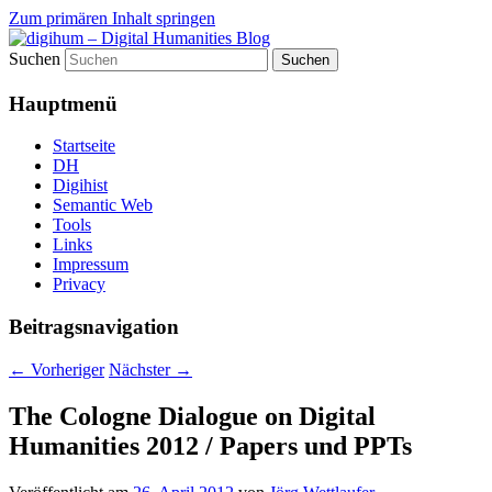
Zum primären Inhalt springen
Suchen
fibri (find&bring) goes digital humanities
digihum – Digital Humanities
Hauptmenü
Blog
Startseite
DH
Digihist
Semantic Web
Tools
Links
Impressum
Privacy
Beitragsnavigation
←
Vorheriger
Nächster
→
The Cologne Dialogue on Digital
Humanities 2012 / Papers und PPTs