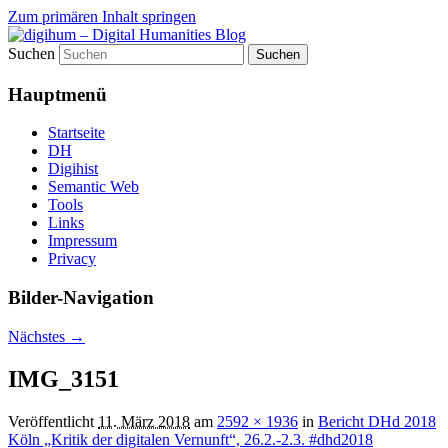
Zum primären Inhalt springen
Suchen
fibri (find&bring) goes digital humanities
digihum – Digital Humanities
Hauptmenü
Blog
Startseite
DH
Digihist
Semantic Web
Tools
Links
Impressum
Privacy
Bilder-Navigation
Nächstes →
IMG_3151
Veröffentlicht
11. März 2018
am
2592 × 1936
in
Bericht DHd 2018
Köln „Kritik der digitalen Vernunft“, 26.2.-2.3. #dhd2018