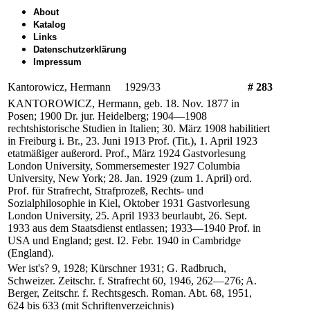
About
Katalog
Links
Datenschutzerklärung
Impressum
Kantorowicz, Hermann 1929/33
# 283
KANTOROWICZ, Hermann, geb. 18. Nov. 1877 in
Posen; 1900 Dr. jur. Heidelberg; 1904—1908
rechtshistorische Studien in Italien; 30. März 1908 habilitiert
in Freiburg i. Br., 23. Juni 1913 Prof. (Tit.), 1. April 1923
etatmäßiger außerord. Prof., März 1924 Gastvorlesung
London University, Sommersemester 1927 Columbia
University, New York; 28. Jan. 1929 (zum 1. April) ord.
Prof. für Strafrecht, Strafprozeß, Rechts- und
Sozialphilosophie in Kiel, Oktober 1931 Gastvorlesung
London University, 25. April 1933 beurlaubt, 26. Sept.
1933 aus dem Staatsdienst entlassen; 1933—1940 Prof. in
USA und England; gest. I2. Febr. 1940 in Cambridge
(England).
Wer ist's? 9, 1928; Kürschner 1931; G. Radbruch,
Schweizer. Zeitschr. f. Strafrecht 60, 1946, 262—276; A.
Berger, Zeitschr. f. Rechtsgesch. Roman. Abt. 68, 1951,
624 bis 633 (mit Schriftenverzeichnis)